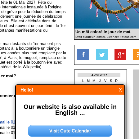
 fêté le 01 Mai 2027. Fête du
internationale instaurée à l'origine
de grève pour la réduction du temps
apidement une journée de célébration
eurs. Elle est célébrée dans de
et est souvent un jour férié ; le 1er
portantes manifestations du
Un mât coloré le jour de mai.
Droit d'auteur: dirstel, Licence: Fotolia.com
s manifestants du 1er mai ont pris
portant à la boutonnière un triangle
ques années plus tard remplacé par la
07, à Paris, le muguet, remplace cette
uet est porté à la boutonnière avec
tériel de la Wikipedia)
ier mai?
Avril 2027
L
M
M
J
V
S
D
1
2
3
4
Hello!
X
5
6
7
8
9
10
11
remier mai?
12
13
14
15
16
17
18
19
20
21
22
23
24
25
Our website is also available in
26
27
28
29
30
English ...
Mai 2027
L
M
M
J
V
S
D
mai le 01/05/2028
1
2
mai le 01/05/2029
Visit Cute Calendar
3
4
5
6
7
8
9
mai le 01/05/2030
10
11
12
13
14
15
16