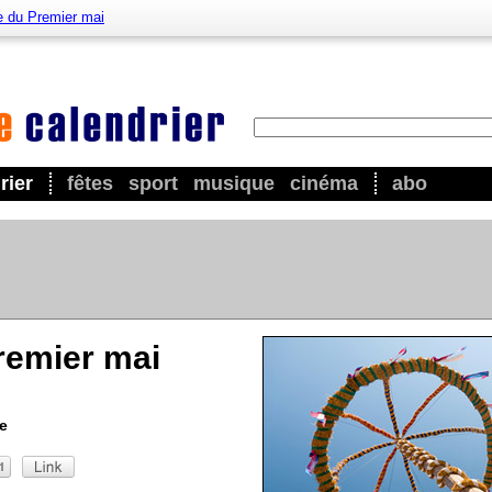
e du Premier mai
rier
fêtes
sport
musique
cinéma
abo
remier mai
e