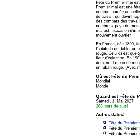
Fête du Premier mai est
Premier mai est une fête 
comme journée annuelle 
de travail, qui devint r
des combats des travaill
nombreux pays du monde 
mai est l’occasion d’im
mouvement ouvrier.
En France, dès 1890, le
l'habitude de défiler en 
rouge. Celui-ci est quel
fleur d'églantine. En 19
dernière. Le brin de mug
un ruban rouge. (Avec ma
Où est Fête du Prem
Mondial
Monde
Quand est Fête du P
Samedi, 1. Mai 2027
268 jours de plus!
Autres dates:
Fête du Premier 
Fête du Premier 
Fête du Premier 