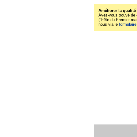
Améliorer la qualité
Avez-vous trouvé de g
("Fête du Premier mai"
nous via le
formulaire