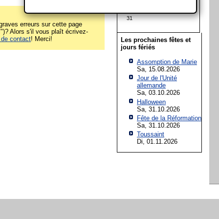
17
18
19
20
21
22
23
24
25
26
27
28
29
30
31
raves erreurs sur cette page
)? Alors s'il vous plaît écrivez-
 de contact
! Merci!
Les prochaines fêtes et
jours fériés
Assomption de Marie
Sa, 15.08.2026
Jour de l'Unité
allemande
Sa, 03.10.2026
Halloween
Sa, 31.10.2026
Fête de la Réformation
Sa, 31.10.2026
Toussaint
Di, 01.11.2026