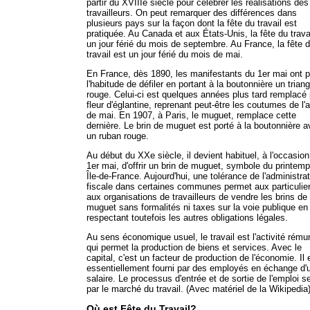
partir du XVIIIe siècle pour célébrer les réalisations des
travailleurs. On peut remarquer des différences dans
plusieurs pays sur la façon dont la fête du travail est
pratiquée. Au Canada et aux États-Unis, la fête du trava
un jour férié du mois de septembre. Au France, la fête 
travail est un jour férié du mois de mai.
En France, dès 1890, les manifestants du 1er mai ont p
l'habitude de défiler en portant à la boutonnière un triang
rouge. Celui-ci est quelques années plus tard remplacé 
fleur d'églantine, reprenant peut-être les coutumes de l'a
de mai. En 1907, à Paris, le muguet, remplace cette
dernière. Le brin de muguet est porté à la boutonnière 
un ruban rouge.
Au début du XXe siècle, il devient habituel, à l'occasion
1er mai, d'offrir un brin de muguet, symbole du printem
Île-de-France. Aujourd'hui, une tolérance de l'administra
fiscale dans certaines communes permet aux particulier
aux organisations de travailleurs de vendre les brins de
muguet sans formalités ni taxes sur la voie publique en
respectant toutefois les autres obligations légales.
Au sens économique usuel, le travail est l'activité rém
qui permet la production de biens et services. Avec le
capital, c'est un facteur de production de l'économie. Il 
essentiellement fourni par des employés en échange d'
salaire. Le processus d'entrée et de sortie de l'emploi se
par le marché du travail. (Avec matériel de la Wikipedia
Où est Fête du Travail?