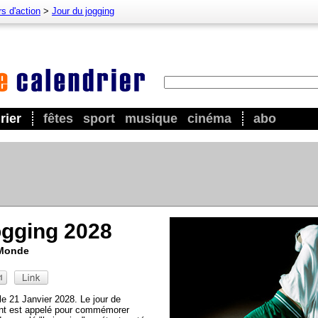
s d'action
>
Jour du jogging
rier
fêtes
sport
musique
cinéma
abo
ogging 2028
 Monde
 le 21 Janvier 2028. Le jour de
nt est appelé pour commémorer