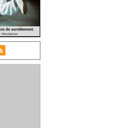
ons de survêtement.
e: iStockphoto