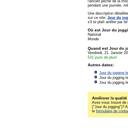
l'ancien péché de la mod
pendant une journée, m
Une description détaill
sur ce site:
Jour du jo
s'il te plaît arrêter par là!
Où est Jour du jogg
National
Monde
Quand est Jour du 
Vendredi, 21. Janvier 2
531 jours de plus!
Autres dates:
Jour du jogging l
Jour du jogging l
Jour du jogging l
Améliorer la qualité
Avez-vous trouvé de g
("Jour du jogging")? A
le
formulaire de conta