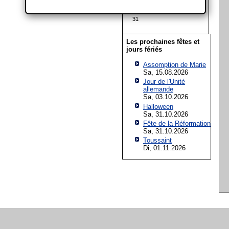
17
18
19
20
21
22
23
24
25
26
27
28
29
30
31
Les prochaines fêtes et
jours fériés
Assomption de Marie
Sa, 15.08.2026
Jour de l'Unité
allemande
Sa, 03.10.2026
Halloween
Sa, 31.10.2026
Fête de la Réformation
Sa, 31.10.2026
Toussaint
Di, 01.11.2026