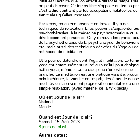
loisir est l'activité que l'on effectue durant le temps libr
on peut disposer. Ce temps libre s'oppose au temps pres
c'est-à-dire contraint par les occupations habituelles ou 
servitudes qu’elles imposent.
Par repos, on entend absence de travail. Il y a des
techniques de relaxation. Elles peuvent s'apparenter au
psychothérapies, à la médecine psychosomatique ou a
développement personnel. On y retrouve les grands cou
de la psychothérapie, de la psychanalyse, du behavior
etc. mais aussi des techniques dérivées du Yoga ou de
méthodes de méditation.
Utile pour se détendre sont Yoga et méditation. Le term
yoga est communément utilisé aujourd'hui pour désigner
hatha-yoga, même si cette discipline n'en est qu'une
branche. La méditation est une pratique visant à produir
paix intérieure, la vacuité de l'esprit, des états de cons
modifiés ou l'apaisement progressif du mental voire une
simple relaxation. (Avec materiél de la Wikipedia)
Où est Jour de loisir?
National
Monde
Quand est Jour de loisir?
Samedi, 15. Août 2026
8 jours de plus!
Autres dates: