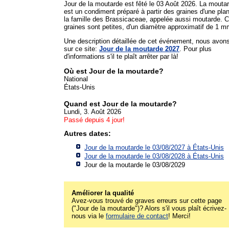
Jour de la moutarde est fêté le 03 Août 2026. La mouta
est un condiment préparé à partir des graines d'une pla
la famille des Brassicaceae, appelée aussi moutarde. 
graines sont petites, d'un diamètre approximatif de 1 m
Une description détaillée de cet événement, nous avon
sur ce site:
Jour de la moutarde 2027
. Pour plus
d'informations s'il te plaît arrêter par là!
Où est Jour de la moutarde?
National
États-Unis
Quand est Jour de la moutarde?
Lundi, 3. Août 2026
Passé depuis 4 jour!
Autres dates:
Jour de la moutarde le 03/08/2027 à
États-Unis
Jour de la moutarde le 03/08/2028 à
États-Unis
Jour de la moutarde le 03/08/2029
Améliorer la qualité
Avez-vous trouvé de graves erreurs sur cette page
("Jour de la moutarde")? Alors s'il vous plaît écrivez-
nous via le
formulaire de contact
! Merci!