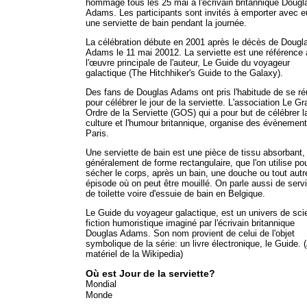
hommage tous les 25 mai à l'écrivain britannique Dougl
Adams. Les participants sont invités à emporter avec 
une serviette de bain pendant la journée.
La célébration débute en 2001 après le décès de Dougl
Adams le 11 mai 20012. La serviette est une référence 
l'œuvre principale de l'auteur, Le Guide du voyageur
galactique (The Hitchhiker's Guide to the Galaxy).
Des fans de Douglas Adams ont pris l'habitude de se ré
pour célébrer le jour de la serviette. L'association Le G
Ordre de la Serviette (GOS) qui a pour but de célébrer l
culture et l'humour britannique, organise des évènemen
Paris.
Une serviette de bain est une pièce de tissu absorbant,
généralement de forme rectangulaire, que l'on utilise po
sécher le corps, après un bain, une douche ou tout autr
épisode où on peut être mouillé. On parle aussi de servi
de toilette voire d'essuie de bain en Belgique.
Le Guide du voyageur galactique, est un univers de sci
fiction humoristique imaginé par l'écrivain britannique
Douglas Adams. Son nom provient de celui de l'objet
symbolique de la série: un livre électronique, le Guide.
matériel de la Wikipedia)
Où est Jour de la serviette?
Mondial
Monde