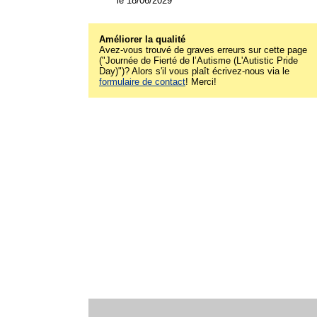
le 18/06/2029
Améliorer la qualité
Avez-vous trouvé de graves erreurs sur cette page
("Journée de Fierté de l’Autisme (L'Autistic Pride
Day)")? Alors s'il vous plaît écrivez-nous via le
formulaire de contact
! Merci!