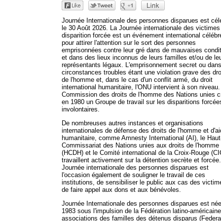
Journée Internationale des personnes disparues est cél
le 30 Août 2026. La Journée internationale des victimes
disparition forcée est un événement international célébr
pour attirer l'attention sur le sort des personnes
emprisonnées contre leur gré dans de mauvaises condi
et dans des lieux inconnus de leurs familles et/ou de le
représentants légaux. L'emprisonnement secret ou dan
circonstances troubles étant une violation grave des dro
de l'homme et, dans le cas d'un conflit armé, du droit
international humanitaire, l'ONU intervient à son niveau.
Commission des droits de l'homme des Nations unies c
en 1980 un Groupe de travail sur les disparitions forcée
involontaires.
De nombreuses autres instances et organisations
internationales de défense des droits de l'homme et d'a
humanitaire, comme Amnesty International (AI), le Haut
Commissariat des Nations unies aux droits de l'homme
(HCDH) et le Comité international de la Croix-Rouge (C
travaillent activement sur la détention secrète et forcée
Journée internationale des personnes disparues est
l'occasion également de souligner le travail de ces
institutions, de sensibiliser le public aux cas des victim
de faire appel aux dons et aux bénévoles.
Journée Internationale des personnes disparues est né
1983 sous l'impulsion de la Fédération latino-américain
associations des familles des détenus disparus (Feder