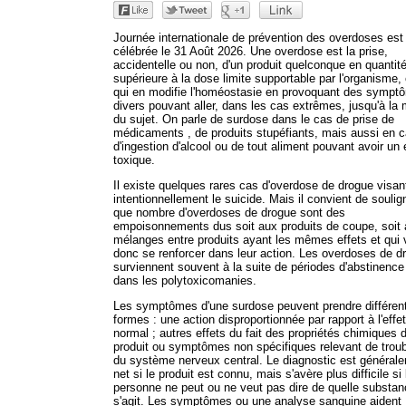
Journée internationale de prévention des overdoses est
célébrée le 31 Août 2026. Une overdose est la prise,
accidentelle ou non, d'un produit quelconque en quantit
supérieure à la dose limite supportable par l'organisme,
qui en modifie l'homéostasie en provoquant des sympt
divers pouvant aller, dans les cas extrêmes, jusqu'à la 
du sujet. On parle de surdose dans le cas de prise de
médicaments , de produits stupéfiants, mais aussi en 
d'ingestion d'alcool ou de tout aliment pouvant avoir un 
toxique.
Il existe quelques rares cas d'overdose de drogue visan
intentionnellement le suicide. Mais il convient de soulig
que nombre d'overdoses de drogue sont des
empoisonnements dus soit aux produits de coupe, soit 
mélanges entre produits ayant les mêmes effets et qui 
donc se renforcer dans leur action. Les overdoses de d
surviennent souvent à la suite de périodes d'abstinence
dans les polytoxicomanies.
Les symptômes d'une surdose peuvent prendre différen
formes : une action disproportionnée par rapport à l'effet
normal ; autres effets du fait des propriétés chimiques 
produit ou symptômes non spécifiques relevant de trou
du système nerveux central. Le diagnostic est général
net si le produit est connu, mais s'avère plus difficile si 
personne ne peut ou ne veut pas dire de quelle substanc
s'agit. Les symptômes ou une analyse sanguine aident