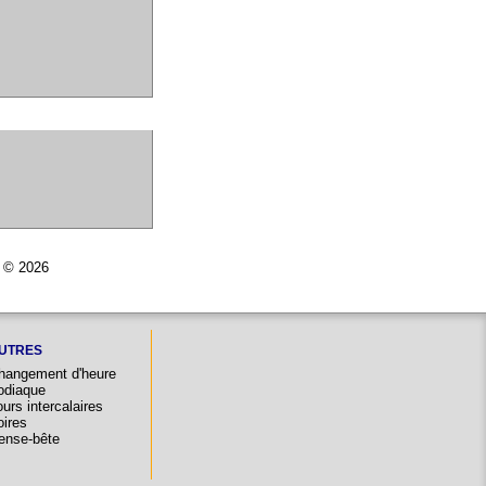
r © 2026
UTRES
hangement d'heure
odiaque
urs intercalaires
oires
ense-bête