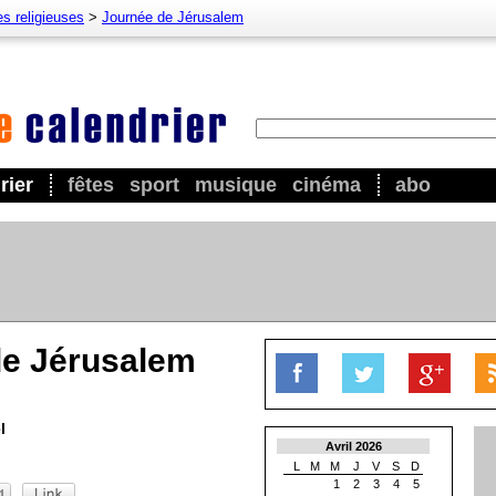
es religieuses
>
Journée de Jérusalem
rier
fêtes
sport
musique
cinéma
abo
de Jérusalem
l
Avril 2026
L
M
M
J
V
S
D
1
2
3
4
5