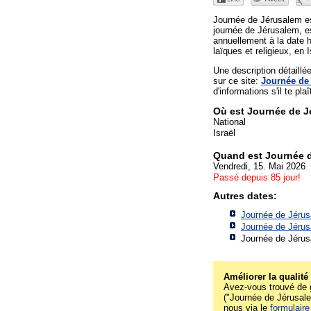
Journée de Jérusalem es
journée de Jérusalem, 
annuellement à la date h
laïques et religieux, en 
Une description détaill
sur ce site:
Journée de
d'informations s'il te plaî
Où est Journée de 
National
Israël
Quand est Journée 
Vendredi, 15. Mai 2026
Passé depuis 85 jour!
Autres dates:
Journée de Jérus
Journée de Jérus
Journée de Jérus
Améliorer la qualité
Avez-vous trouvé de g
("Journée de Jérusalem
nous via le
formulaire