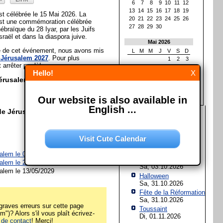
6
7
8
9
10
11
12
13
14
15
16
17
18
19
t célébrée le 15 Mai 2026. La
20
21
22
23
24
25
26
est une commémoration célébrée
27
28
29
30
ébraïque du 28 Iyar, par les Juifs
Israël et dans la diaspora juive.
Mai 2026
ée de cet événement, nous avons mis
L
M
M
J
V
S
D
 Jérusalem 2027
. Pour plus
1
2
3
t arrêter par là!
4
5
6
7
8
9
10
Hello!
X
11
12
13
14
15
16
17
Jérusalem?
18
19
20
21
22
23
24
25
26
27
28
29
30
31
Our website is also available in
English ...
de Jérusalem?
Les prochaines fêtes et
jours fériés
Assomption de Marie
Visit Cute Calendar
Sa, 15.08.2026
Jour de l'Unité
alem le 04/06/2027 à
Israël
allemande
alem le 24/05/2028 à
Israël
Sa, 03.10.2026
alem le 13/05/2029
Halloween
Sa, 31.10.2026
Fête de la Réformation
Sa, 31.10.2026
raves erreurs sur cette page
Toussaint
")? Alors s'il vous plaît écrivez-
Di, 01.11.2026
 de contact
! Merci!