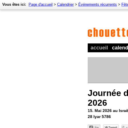
Vous êtes ici:
Page d'accueil
>
Calendrier
>
Événements récurrents
>
Fêt
accueil
calend
Journée 
2026
15. Mai 2026 au Israë
28 Iyar 5786