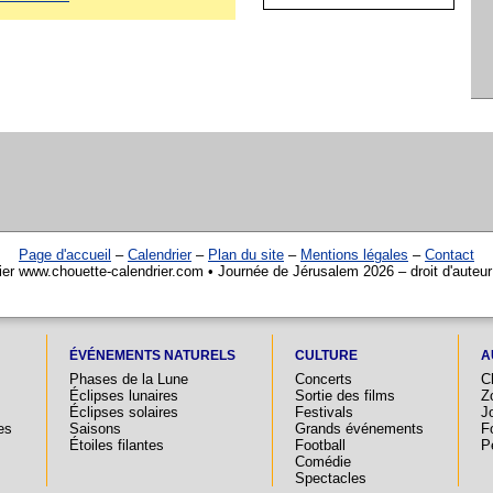
Page d'accueil
–
Calendrier
–
Plan du site
–
Mentions légales
–
Contact
ier www.chouette-calendrier.com • Journée de Jérusalem 2026 – droit d'auteu
ÉVÉNEMENTS NATURELS
CULTURE
A
Phases de la Lune
Concerts
C
Éclipses lunaires
Sortie des films
Z
Éclipses solaires
Festivals
Jo
es
Saisons
Grands événements
F
Étoiles filantes
Football
P
Comédie
Spectacles