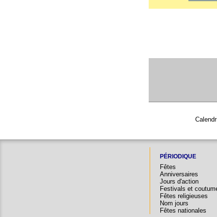
Calendr
PÉRIODIQUE
Fêtes
Anniversaires
Jours d'action
Festivals et coutum
Fêtes religieuses
Nom jours
Fêtes nationales