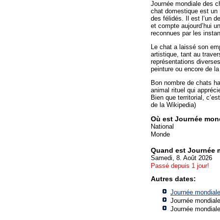
Journée mondiale des ch
chat domestique est un 
des félidés. Il est l’un
et compte aujourd’hui un
reconnues par les instan
Le chat a laissé son emp
artistique, tant au trav
représentations diverses 
peinture ou encore de l
Bon nombre de chats har
animal rituel qui appréci
Bien que territorial, c’e
de la Wikipedia)
Où est Journée mond
National
Monde
Quand est Journée 
Samedi, 8. Août 2026
Passé depuis 1 jour!
Autres dates:
Journée mondiale
Journée mondiale
Journée mondiale