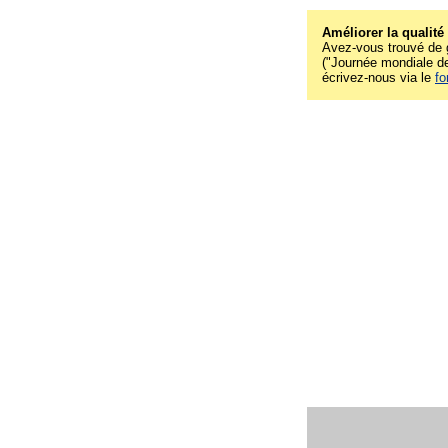
Améliorer la qualité
Avez-vous trouvé de g
("Journée mondiale des
écrivez-nous via le
fo