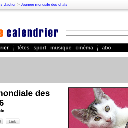
s d'action
>
Journée mondiale des chats
rier
fêtes
sport
musique
cinéma
abo
mondiale des
6
nde