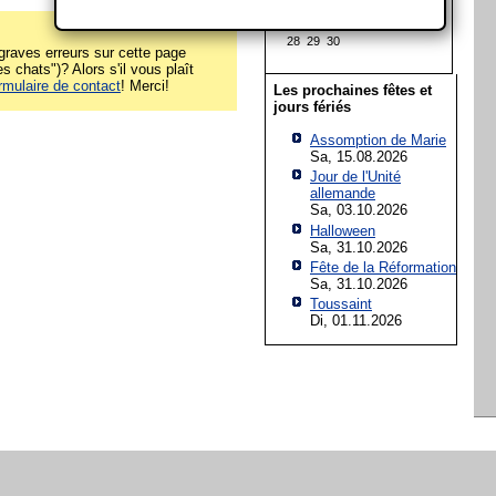
14
15
16
17
18
19
20
21
22
23
24
25
26
27
28
29
30
raves erreurs sur cette page
 chats")? Alors s'il vous plaît
rmulaire de contact
! Merci!
Les prochaines fêtes et
jours fériés
Assomption de Marie
Sa, 15.08.2026
Jour de l'Unité
allemande
Sa, 03.10.2026
Halloween
Sa, 31.10.2026
Fête de la Réformation
Sa, 31.10.2026
Toussaint
Di, 01.11.2026