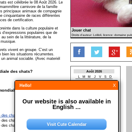
ats est célébrée le 08 Août 2026. Le
mammifère carnivore de la famille
 des principaux animaux de compagnie
e cinquantaine de races différentes
ces de certification.
reinte dans la culture populaire et
Jouer chat
ers d’expressions populaires que de
Droits d'auteur: Loliloli, licence: domaine pub
au sein de la littérature, de la
a musique.
ets vivent en groupe. C’est un
e bien les situations récurrentes.
st un animal sociable. (Avec materiél
iale des chats?
Août 2026
L
M
M
J
V
S
D
1
2
Hello!
X
3
4
5
6
7
8
9
mondiale des chats?
10
11
12
13
14
15
16
17
18
19
20
21
22
23
Our website is also available in
24
25
26
27
28
29
30
31
English ...
Septembre 2026
 des chats le 08/08/2027
L
M
M
J
V
S
D
 des chats le 08/08/2028
Visit Cute Calendar
1
2
3
4
5
6
 des chats le 08/08/2029
7
8
9
10
11
12
13