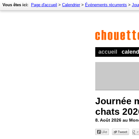
Vous êtes ici:
Page d'accueil
>
Calendrier
>
Événements récurrents
>
Jour
accueil
calend
Journée 
chats 202
8. Août 2026 au Mo