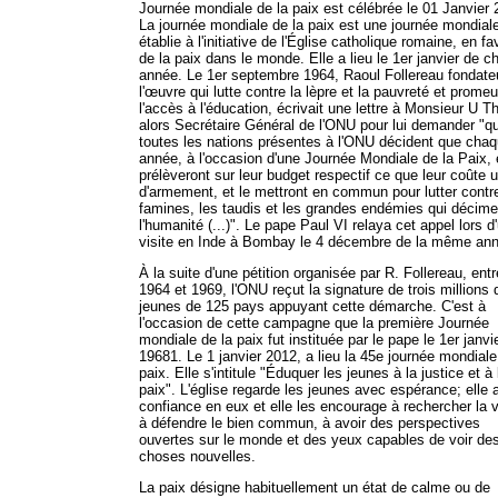
Journée mondiale de la paix est célébrée le 01 Janvier 
La journée mondiale de la paix est une journée mondial
établie à l'initiative de l'Église catholique romaine, en fa
de la paix dans le monde. Elle a lieu le 1er janvier de 
année. Le 1er septembre 1964, Raoul Follereau fondate
l'œuvre qui lutte contre la lèpre et la pauvreté et promeu
l'accès à l'éducation, écrivait une lettre à Monsieur U T
alors Secrétaire Général de l'ONU pour lui demander "q
toutes les nations présentes à l'ONU décident que cha
année, à l'occasion d'une Journée Mondiale de la Paix, 
prélèveront sur leur budget respectif ce que leur coûte u
d'armement, et le mettront en commun pour lutter contr
famines, les taudis et les grandes endémies qui décime
l'humanité (...)". Le pape Paul VI relaya cet appel lors d
visite en Inde à Bombay le 4 décembre de la même an
À la suite d'une pétition organisée par R. Follereau, entr
1964 et 1969, l'ONU reçut la signature de trois millions 
jeunes de 125 pays appuyant cette démarche. C'est à
l'occasion de cette campagne que la première Journée
mondiale de la paix fut instituée par le pape le 1er janvi
19681. Le 1 janvier 2012, a lieu la 45e journée mondiale
paix. Elle s'intitule "Éduquer les jeunes à la justice et à 
paix". L'église regarde les jeunes avec espérance; elle 
confiance en eux et elle les encourage à rechercher la v
à défendre le bien commun, à avoir des perspectives
ouvertes sur le monde et des yeux capables de voir de
choses nouvelles.
La paix désigne habituellement un état de calme ou de