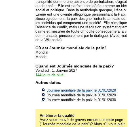
tranquillité comme une absence de perturbation, d'agitat
ou de conflit. Elle est parfois considérée comme un idé
social et politique. Dans la mythologie grecque, Irène o
Eiréné est une divinité allégorique personnifiant la Paix.
Sociologiquement, la paix désigne l'entente amicale de 
les individus qui composent une société. Elle n'impliqu
l'absence de conflit, mais une résolution systématique
calme et mesurée de toute difficulté conséquente à la v
communauté, principalement par le dialogue. (Avec mat
de la Wikipedia)
Où est Journée mondiale de la paix?
Mondial
Monde
Quand est Journée mondiale de la paix?
Vendredi, 1. Janvier 2027
144 jours de plus!
Autres dates:
Journée mondiale de la paix le 01/01/2028
Journée mondiale de la paix le 01/01/2029
Journée mondiale de la paix le 01/01/2030
Améliorer la qualité
Avez-vous trouvé de graves erreurs sur cette page
("Journée mondiale de la paix")? Alors s'il vous plaît