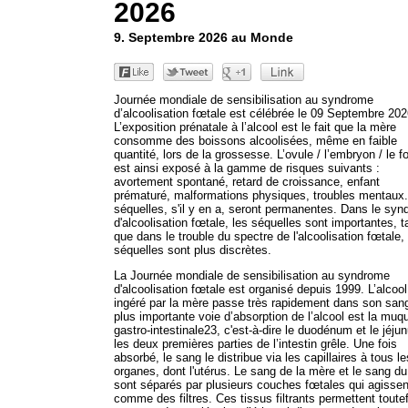
2026
9. Septembre 2026 au Monde
Journée mondiale de sensibilisation au syndrome
d’alcoolisation fœtale est célébrée le 09 Septembre 202
L’exposition prénatale à l’alcool est le fait que la mère
consomme des boissons alcoolisées, même en faible
quantité, lors de la grossesse. L’ovule / l’embryon / le 
est ainsi exposé à la gamme de risques suivants :
avortement spontané, retard de croissance, enfant
prématuré, malformations physiques, troubles mentaux
séquelles, s'il y en a, seront permanentes. Dans le sy
d'alcoolisation fœtale, les séquelles sont importantes, t
que dans le trouble du spectre de l'alcoolisation fœtale,
séquelles sont plus discrètes.
La Journée mondiale de sensibilisation au syndrome
d'alcoolisation fœtale est organisé depuis 1999. L’alcool
ingéré par la mère passe très rapidement dans son san
plus importante voie d’absorption de l’alcool est la mu
gastro-intestinale23, c'est-à-dire le duodénum et le jéju
les deux premières parties de l’intestin grêle. Une fois
absorbé, le sang le distribue via les capillaires à tous le
organes, dont l'utérus. Le sang de la mère et le sang d
sont séparés par plusieurs couches fœtales qui agissen
comme des filtres. Ces tissus filtrants permettent toutef