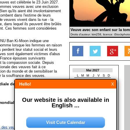
uves est célébrée le 23 Juin 2027.
 femmes veuves avec une exclusion
Bien qu'ils aient été involontairement
s tombent dans l'estime de leurs
 veuves vivent dans la rue - la
e, dans lequel ils peuvent être brûlés
ant. Ces femmes sont considérées
Veuve avec son enfant sur la to
Droits d'auteur: kim258, licence: iStockphoto
'ONU Ban Ki-Moon indique une
 l'homme lorsque les femmes en raison
 perdent leur statut social et leurs
ves sont également victimes d'abus
n France épouses survivants
t la compassion sociale. Depuis
tionale des veuves fait à ce
Mai 2027
tion du monde et de sensibiliser la
r la souffrance des veuves.
L
M
M
J
V
S
D
1
2
diale des veuves?
Hello!
X
3
4
5
6
7
8
9
10
11
12
13
14
15
16
17
18
19
20
21
22
23
Our website is also available in
24
25
26
27
28
29
30
mondiale des veuves?
31
English ...
Juin 2027
L
M
M
J
V
S
D
Visit Cute Calendar
1
2
3
4
5
6
 des veuves le 23/06/2028
7
8
9
10
11
12
13