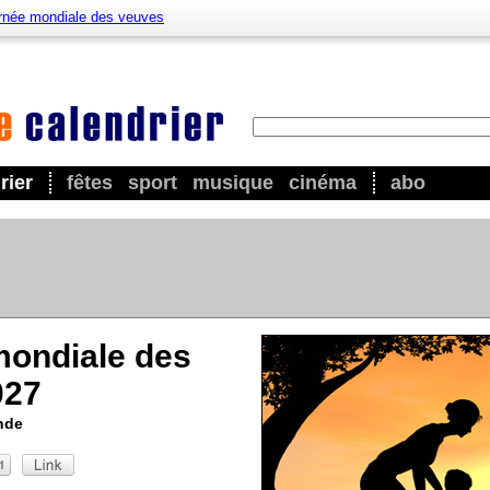
rnée mondiale des veuves
rier
fêtes
sport
musique
cinéma
abo
mondiale des
027
nde