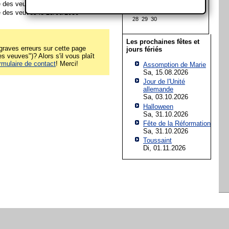
14
15
16
17
18
19
20
 des veuves le 23/06/2029
21
22
23
24
25
26
27
 des veuves le 23/06/2030
28
29
30
Les prochaines fêtes et
raves erreurs sur cette page
jours fériés
s veuves")? Alors s'il vous plaît
rmulaire de contact
! Merci!
Assomption de Marie
Sa, 15.08.2026
Jour de l'Unité
allemande
Sa, 03.10.2026
Halloween
Sa, 31.10.2026
Fête de la Réformation
Sa, 31.10.2026
Toussaint
Di, 01.11.2026