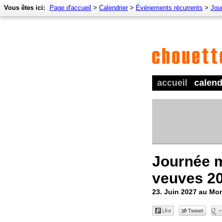
Vous êtes ici:
Page d'accueil
>
Calendrier
>
Événements récurrents
>
Jou
accueil
calend
Journée 
veuves 2
23. Juin 2027 au Mo