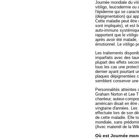
Journée mondiale du viti
vitiligo, leucodermie ou
l'épiderme qui se caract
(dépigmentation) qui app
Cette maladie peut être
sont impliqués), et est 
auto-immuns systémiques
rapportent que le vitili
après avoir été malade, 
émotionnel. Le vitiligo p
Les traitements disponib
imparfaits avec des taux
plupart des effets secon
tous les cas une protecti
dernier ayant pourtant u
plaques dépigmentées c
semblent conserver une 
Personnalités atteintes 
Graham Norton et Lee T
chanteur, auteur-compos
américain disait en être 
vingtaine d'années. Les 
effectuée lors de son déc
de cette maladie. Elle t
mondiale, sans prédomin
(Avec materiél de la Wik
Où est Journée mond