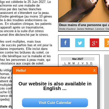
ligo est célébrée le 25 Juin 2027. Le
 achromie est une maladie de
érise par des taches blanches
araissent et s'étendent sur la peau.
 d'ordre génétique (au moins 10 gènes
liée à des troubles endocriniens ou
. En situation clinique, les patients
Deux mains d'une personne qui a 
go apparaît après un traumatisme,
Droits d'auteur: James Heilman, Licence: C
ou encore à la suite d'un stress
ourrait être déclenché par le stress.
les sont multiples, mais tous
 de succès parfois bas et ont pour la
daires importants. Elle inclut dans
on contre les brûlures du soleil, ce
n rôle bénéfique sur la maladie et les
Mai 2027
hez les personnes à peau mate, qui
résistance aux coups de soleil.
L
M
M
J
V
S
D
1
2
du vitiligo sont Michael Jackson,
Hello!
X
3
4
5
6
7
8
9
homas. Michael Jackson était un
10
11
12
13
14
15
16
iteur et danseur-chorégraphe
17
18
19
20
21
22
23
atteint depuis qu'il avait une
Our website is also available in
24
25
26
27
28
29
30
multiples rapports d'autopsie
31
English ...
ès confirment qu'il était bien atteint
ouche 0,5 % de la population
Juin 2027
ance de sexe ni d'origine ethnique.
L
M
M
J
V
S
D
ipedia)
Visit Cute Calendar
1
2
3
4
5
6
iale du vitiligo?
7
8
9
10
11
12
13