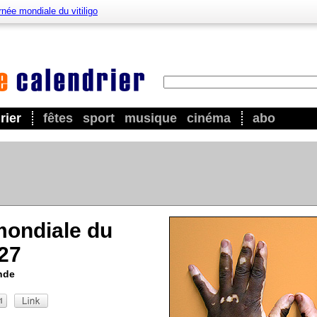
née mondiale du vitiligo
rier
fêtes
sport
musique
cinéma
abo
mondiale du
027
nde