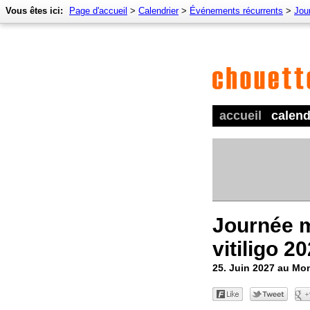
Vous êtes ici:
Page d'accueil
>
Calendrier
>
Événements récurrents
>
Jour
accueil
calend
Journée 
vitiligo 2
25. Juin 2027 au Mo