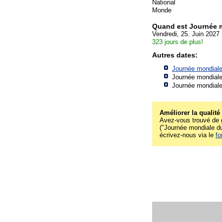
National
Monde
Quand est Journée m
Vendredi, 25. Juin 2027
323 jours de plus!
Autres dates:
Journée mondiale 
Journée mondiale 
Journée mondiale 
Améliorer la qualité
Avez-vous trouvé de g
("Journée mondiale du v
écrivez-nous via le
fo