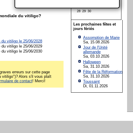
14
15
16
17
18
19
20
21
22
23
24
25
26
27
28
29
30
ondiale du vitiligo?
Les prochaines fêtes et
jours fériés
Assomption de Marie
du vitiligo le 25/06/2028
Sa, 15.08.2026
du vitiligo le 25/06/2029
Jour de l'Unité
du vitiligo le 25/06/2030
allemande
Sa, 03.10.2026
Halloween
Sa, 31.10.2026
Fête de la Réformation
raves erreurs sur cette page
Sa, 31.10.2026
itiligo")? Alors s'il vous plaît
rmulaire de contact
! Merci!
Toussaint
Di, 01.11.2026