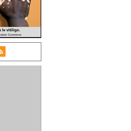
le vitiligo.
reative Commons