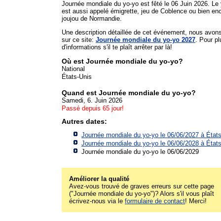
Journée mondiale du yo-yo est fêté le 06 Juin 2026. Le
est aussi appelé émigrette, jeu de Coblence ou bien en
joujou de Normandie.
Une description détaillée de cet événement, nous avon
sur ce site:
Journée mondiale du yo-yo 2027
. Pour pl
d'informations s'il te plaît arrêter par là!
Où est Journée mondiale du yo-yo?
National
États-Unis
Quand est Journée mondiale du yo-yo?
Samedi, 6. Juin 2026
Passé depuis 65 jour!
Autres dates:
Journée mondiale du yo-yo le 06/06/2027 à
État
Journée mondiale du yo-yo le 06/06/2028 à
État
Journée mondiale du yo-yo le 06/06/2029
Améliorer la qualité
Avez-vous trouvé de graves erreurs sur cette page
("Journée mondiale du yo-yo")? Alors s'il vous plaît
écrivez-nous via le
formulaire de contact
! Merci!