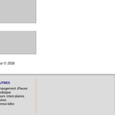
eur © 2026
UTRES
hangement d'heure
odiaque
urs intercalaires
oires
ense-bête