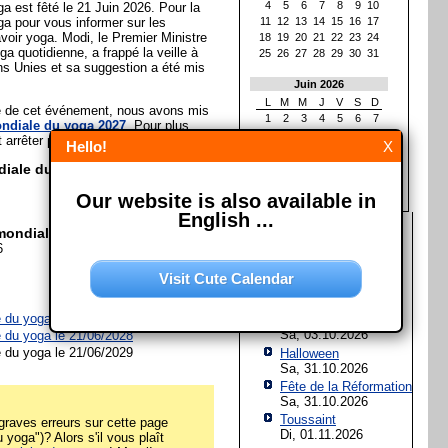
4
5
6
7
8
9
10
a est fêté le 21 Juin 2026. Pour la
a pour vous informer sur les
11
12
13
14
15
16
17
voir yoga. Modi, le Premier Ministre
18
19
20
21
22
23
24
oga quotidienne, a frappé la veille à
25
26
27
28
29
30
31
ns Unies et sa suggestion a été mis
Juin 2026
L
M
M
J
V
S
D
ée de cet événement, nous avons mis
1
2
3
4
5
6
7
ndiale du yoga 2027
. Pour plus
8
9
10
11
12
13
14
t arrêter par là!
Hello!
X
15
16
17
18
19
20
21
22
23
24
25
26
27
28
diale du yoga?
29
30
Our website is also available in
English ...
Les prochaines fêtes et
mondiale du yoga?
jours fériés
6
Assomption de Marie
Visit Cute Calendar
Sa, 15.08.2026
Jour de l'Unité
 du yoga le 21/06/2027
allemande
Sa, 03.10.2026
 du yoga le 21/06/2028
 du yoga le 21/06/2029
Halloween
Sa, 31.10.2026
Fête de la Réformation
Sa, 31.10.2026
Toussaint
raves erreurs sur cette page
Di, 01.11.2026
yoga")? Alors s'il vous plaît