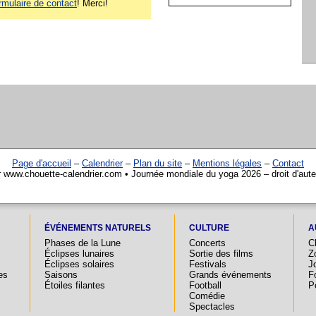
rmulaire de contact
! Merci!
Page d'accueil
–
Calendrier
–
Plan du site
–
Mentions légales
–
Contact
r www.chouette-calendrier.com • Journée mondiale du yoga 2026 – droit d'aut
ÉVÉNEMENTS NATURELS
CULTURE
A
Phases de la Lune
Concerts
C
Éclipses lunaires
Sortie des films
Z
Éclipses solaires
Festivals
Jo
es
Saisons
Grands événements
F
Étoiles filantes
Football
P
Comédie
Spectacles