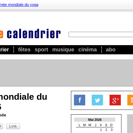
rnée mondiale du yoga
rier
fêtes
sport
musique
cinéma
abo
mondiale du
6
nde
Mai 2026
L
M
M
J
V
S
D
1
2
3