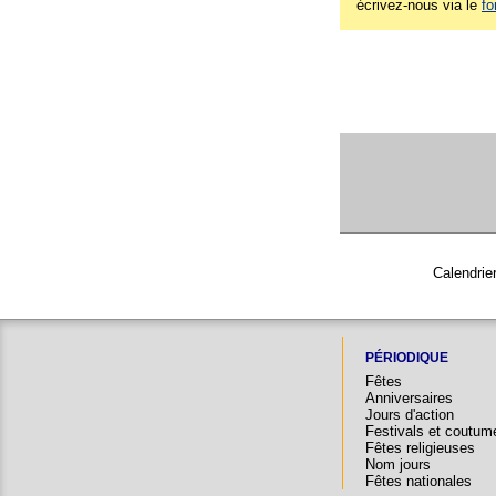
écrivez-nous via le
fo
Calendrie
PÉRIODIQUE
Fêtes
Anniversaires
Jours d'action
Festivals et coutum
Fêtes religieuses
Nom jours
Fêtes nationales