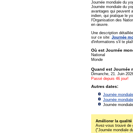
Journée mondiale du yog
Journée mondiale du yog
avantages qui peuvent a
indien, qui pratique le y
l'Organisation des Natio
en œuvre.
Une description détaill
sur ce site:
Journée mo
d'informations s'il te plaî
Où est Journée mon
National
Monde
Quand est Journée 
Dimanche, 21. Juin 202
Passé depuis 46 jour!
Autres dates:
Journée mondiale
Journée mondiale
Journée mondiale
Améliorer la qualité
Avez-vous trouvé de g
("Journée mondiale du 