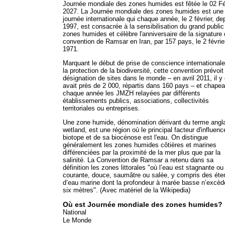
Journée mondiale des zones humides est fêtée le 02 Fé
2027. La Journée mondiale des zones humides est une
journée internationale qui chaque année, le 2 février, de
1997, est consacrée à la sensibilisation du grand public
zones humides et célèbre l'anniversaire de la signature 
convention de Ramsar en Iran, par 157 pays, le 2 févrie
1971.
Marquant le début de prise de conscience internationale
la protection de la biodiversité, cette convention prévoit
désignation de sites dans le monde – en avril 2011, il y
avait près de 2 000, répartis dans 160 pays – et chape
chaque année les JMZH relayées par différents
établissements publics, associations, collectivités
territoriales ou entreprises.
Une zone humide, dénomination dérivant du terme angl
wetland, est une région où le principal facteur d'influenc
biotope et de sa biocénose est l'eau. On distingue
généralement les zones humides côtières et marines
différenciées par la proximité de la mer plus que par la
salinité. La Convention de Ramsar a retenu dans sa
définition les zones littorales "où l’eau est stagnante ou
courante, douce, saumâtre ou salée, y compris des ét
d’eau marine dont la profondeur à marée basse n’excèd
six mètres". (Avec matériel de la Wikipedia)
Où est Journée mondiale des zones humides?
National
Le Monde