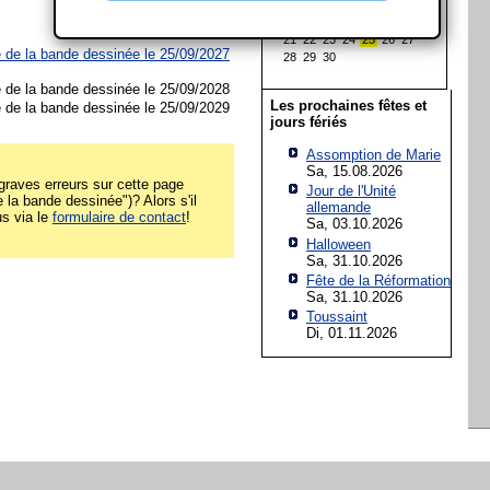
7
8
9
10
11
12
13
14
15
16
17
18
19
20
21
22
23
24
25
26
27
e de la bande dessinée le 25/09/2027
28
29
30
e de la bande dessinée le 25/09/2028
Les prochaines fêtes et
e de la bande dessinée le 25/09/2029
jours fériés
Assomption de Marie
Sa, 15.08.2026
raves erreurs sur cette page
Jour de l'Unité
 la bande dessinée")? Alors s'il
allemande
us via le
formulaire de contact
!
Sa, 03.10.2026
Halloween
Sa, 31.10.2026
Fête de la Réformation
Sa, 31.10.2026
Toussaint
Di, 01.11.2026