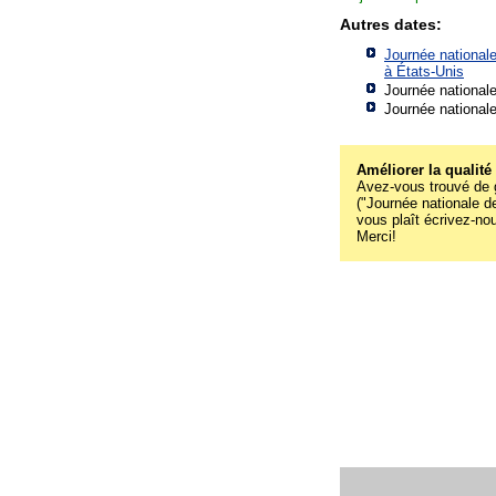
Autres dates:
Journée national
à
États-Unis
Journée national
Journée national
Améliorer la qualité
Avez-vous trouvé de g
("Journée nationale de
vous plaît écrivez-no
Merci!