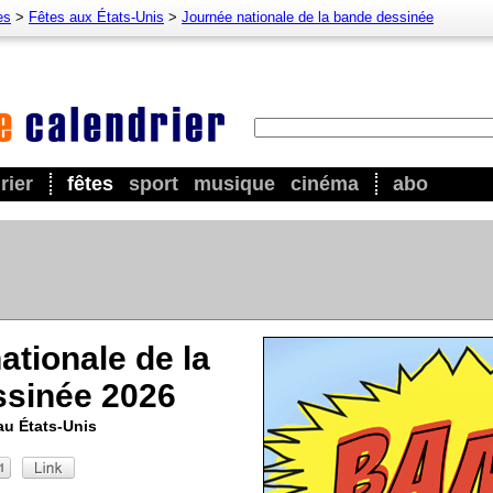
es
>
Fêtes aux États-Unis
>
Journée nationale de la bande dessinée
rier
fêtes
sport
musique
cinéma
abo
ationale de la
ssinée 2026
au États-Unis