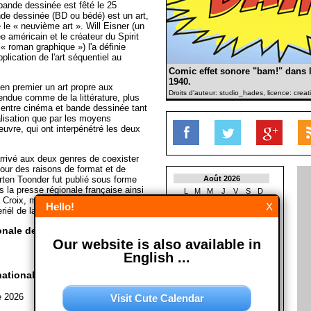
bande dessinée est fêté le 25
e dessinée (BD ou bédé) est un art,
e « neuvième art ». Will Eisner (un
 américain et le créateur du Spirit
« roman graphique ») l'a définie
plication de l'art séquentiel au
Comic effet sonore "bam!" dans l
1940.
en premier un art propre aux
Droits d'auteur: studio_hades, licence: cre
vendue comme de la littérature, plus
 entre cinéma et bande dessinée tant
alisation que par les moyens
œuvre, qui ont interpénétré les deux
 arrivé aux deux genres de coexister
our des raisons de format et de
rten Toonder fut publié sous forme
Août 2026
s la presse régionale française ainsi
L
M
M
J
V
S
D
a Croix, mais en bande dessinée
1
2
Hello!
X
iél de la Wikipedia)
3
4
5
6
7
8
9
10
11
12
13
14
15
16
onale de la bande dessinée?
17
18
19
20
21
22
23
Our website is also available in
24
25
26
27
28
29
30
English ...
31
ationale de la bande
Septembre 2026
L
M
M
J
V
S
D
e 2026
Visit Cute Calendar
1
2
3
4
5
6