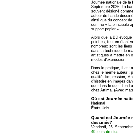
Journée nationale de la 
Septembre 2026. La band
souvent désigné comme l
auteur de bande dessinée
ainsi que du concept de 
comme « la principale ap
support papier ».
Alors que la BD évoque 
peintres, tout en étant 
nombreux sont les liens
dans la technique de ré
artistiques à mettre en 
modes d'expression.
Dans la pratique, il est
chez le même auteur : p
qualité d'impression, Ma
d'histoire en images dan
que dans le quotidien L
chez Artima. (Avec mater
Où est Journée nati
National
États-Unis
Quand est Journée n
dessinée?
Vendredi, 25. Septembr
49 jours de plus!