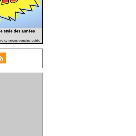
e style des années
ative commons domaine public