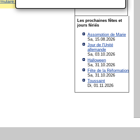
rmulaire de contact
! Merci!
18
19
20
21
22
23
24
25
26
27
28
29
30
31
Les prochaines fêtes et
jours fériés
Assomption de Marie
Sa, 15.08.2026
Jour de l'Unité
allemande
Sa, 03.10.2026
Halloween
Sa, 31.10.2026
Fête de la Réformation
Sa, 31.10.2026
Toussaint
Di, 01.11.2026