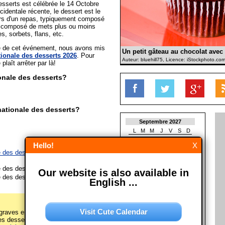
esserts est célébrée le 14 Octobre
cidentale récente, le dessert est le
ours d'un repas, typiquement composé
st composé de mets plus ou moins
es, sorbets, flans, etc.
ée de cet événement, nous avons mis
Un petit gâteau au chocolat avec 
ionale des desserts 2026
. Pour
Auteur: bluehill75, Licence: iStockphoto.co
 plaît arrêter par là!
onale des desserts?
ationale des desserts?
Septembre 2027
L
M
M
J
V
S
D
1
2
3
4
5
Hello!
X
6
7
8
9
10
11
12
e des desserts le 14/10/2026 à
États-
13
14
15
16
17
18
19
20
21
22
23
24
25
26
e des desserts le 14/10/2027
Our website is also available in
27
28
29
30
e des desserts le 14/10/2028
English ...
Octobre 2027
L
M
M
J
V
S
D
1
2
3
Visit Cute Calendar
raves erreurs sur cette page
4
5
6
7
8
9
10
s desserts")? Alors s'il vous plaît
11
12
13
14
15
16
17