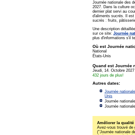
Journée nationale des d
2027. Dans la culture oc
dernier plat servi au c
d'aliments sucrés. Il e
sucrés : fruits, pâtisseri
Une description détaill
sur ce site:
Journée nat
plus d'informations s'il te
Où est Journée nati
National
États-Unis
Quand est Journée n
Jeudi, 14. Octobre 2027
432 jours de plus!
Autres dates:
Journée national
Unis
Journée national
Journée national
Améliorer la qualité
Avez-vous trouvé de g
("Journée nationale de