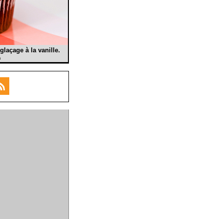
glaçage à la vanille.
m