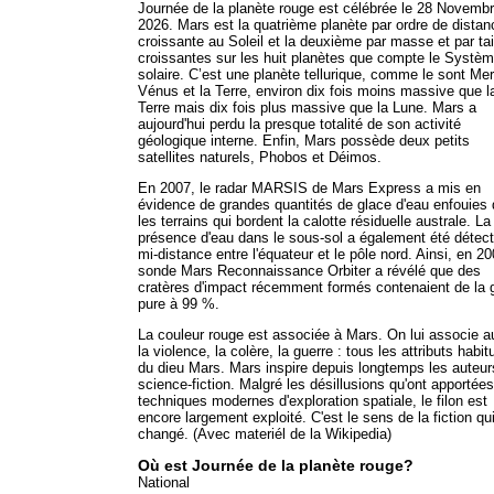
Journée de la planète rouge est célébrée le 28 Novemb
2026. Mars est la quatrième planète par ordre de distan
croissante au Soleil et la deuxième par masse et par tai
croissantes sur les huit planètes que compte le Systè
solaire. C’est une planète tellurique, comme le sont Me
Vénus et la Terre, environ dix fois moins massive que l
Terre mais dix fois plus massive que la Lune. Mars a
aujourd'hui perdu la presque totalité de son activité
géologique interne. Enfin, Mars possède deux petits
satellites naturels, Phobos et Déimos.
En 2007, le radar MARSIS de Mars Express a mis en
évidence de grandes quantités de glace d'eau enfouies
les terrains qui bordent la calotte résiduelle australe. La
présence d'eau dans le sous-sol a également été détec
mi-distance entre l'équateur et le pôle nord. Ainsi, en 20
sonde Mars Reconnaissance Orbiter a révélé que des
cratères d'impact récemment formés contenaient de la 
pure à 99 %.
La couleur rouge est associée à Mars. On lui associe a
la violence, la colère, la guerre : tous les attributs habit
du dieu Mars. Mars inspire depuis longtemps les auteur
science-fiction. Malgré les désillusions qu'ont apportées
techniques modernes d'exploration spatiale, le filon est
encore largement exploité. C'est le sens de la fiction qu
changé. (Avec materiél de la Wikipedia)
Où est Journée de la planète rouge?
National