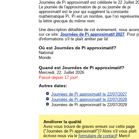
Journées de Pi approximatif est célébrée le 22 Juillet 2
Le journée de l'approximation de pi ou journée de pi
approximatif est le jour qui suggèrent la constante
mathématique Pi. Pi est un nombre, que l’on représente
la lettre grecque du même nom.
Une description détaillée de cet événement, nous avon
sur ce site:
Journées de Pi approximatif 2027
. Pour p
d'informations s'il te plaît arrêter par là!
Où est Journées de Pi approximatif?
National
Monde
Quand est Journées de Pi approximatif?
Mercredi, 22. Juillet 2026
Passé depuis 17 jour!
Autres dates:
Journées de Pi approximatif le 22/07/2027
Journées de Pi approximatif le 22/07/2028
Journées de Pi approximatif le 22/07/2029
Améliorer la qualité
Avez-vous trouvé de graves erreurs sur cette page
("Journées de Pi approximatif")? Alors s'il vous plaît
écrivez-nous via le
formulaire de contact
! Merci!