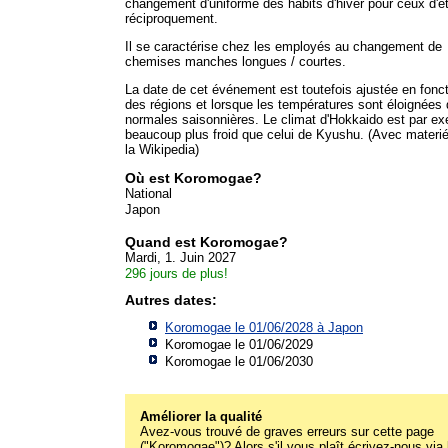
changement d'uniforme des habits d'hiver pour ceux d'ét
réciproquement.
Il se caractérise chez les employés au changement de
chemises manches longues / courtes.
La date de cet événement est toutefois ajustée en fonc
des régions et lorsque les températures sont éloignées
normales saisonnières. Le climat d'Hokkaido est par e
beaucoup plus froid que celui de Kyushu. (Avec materié
la Wikipedia)
Où est Koromogae?
National
Japon
Quand est Koromogae?
Mardi, 1. Juin 2027
296 jours de plus!
Autres dates:
Koromogae le 01/06/2028 à
Japon
Koromogae le 01/06/2029
Koromogae le 01/06/2030
Améliorer la qualité
Avez-vous trouvé de graves erreurs sur cette page
("Koromogae")? Alors s'il vous plaît écrivez-nous via 