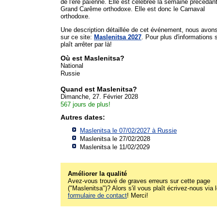
de l'ère païenne. Elle est célébrée la semaine précédant
Grand Carême orthodoxe. Elle est donc le Carnaval
orthodoxe.
Une description détaillée de cet événement, nous avon
sur ce site:
Maslenitsa 2027
. Pour plus d'informations s'
plaît arrêter par là!
Où est Maslenitsa?
National
Russie
Quand est Maslenitsa?
Dimanche, 27. Février 2028
567 jours de plus!
Autres dates:
Maslenitsa le 07/02/2027 à
Russie
Maslenitsa le 27/02/2028
Maslenitsa le 11/02/2029
Améliorer la qualité
Avez-vous trouvé de graves erreurs sur cette page
("Maslenitsa")? Alors s'il vous plaît écrivez-nous via 
formulaire de contact
! Merci!