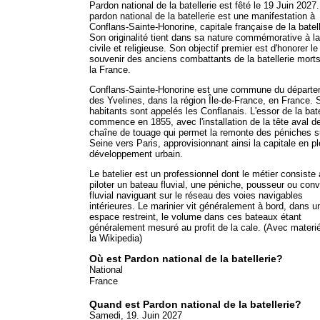
Pardon national de la batellerie est fêté le 19 Juin 2027
pardon national de la batellerie est une manifestation à
Conflans-Sainte-Honorine, capitale française de la batell
Son originalité tient dans sa nature commémorative à la
civile et religieuse. Son objectif premier est d'honorer le
souvenir des anciens combattants de la batellerie mort
la France.
Conflans-Sainte-Honorine est une commune du départ
des Yvelines, dans la région Île-de-France, en France. 
habitants sont appelés les Conflanais. L'essor de la bate
commence en 1855, avec l'installation de la tête aval de
chaîne de touage qui permet la remonte des péniches s
Seine vers Paris, approvisionnant ainsi la capitale en pl
développement urbain.
Le batelier est un professionnel dont le métier consiste 
piloter un bateau fluvial, une péniche, pousseur ou conv
fluvial naviguant sur le réseau des voies navigables
intérieures. Le marinier vit généralement à bord, dans u
espace restreint, le volume dans ces bateaux étant
généralement mesuré au profit de la cale. (Avec materié
la Wikipedia)
Où est Pardon national de la batellerie?
National
France
Quand est Pardon national de la batellerie?
Samedi, 19. Juin 2027