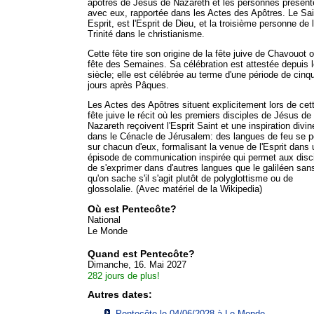
apôtres de Jésus de Nazareth et les personnes présent
avec eux, rapportée dans les Actes des Apôtres. Le Sai
Esprit, est l'Esprit de Dieu, et la troisième personne de 
Trinité dans le christianisme.
Cette fête tire son origine de la fête juive de Chavouot 
fête des Semaines. Sa célébration est attestée depuis l
siècle; elle est célébrée au terme d'une période de cinq
jours après Pâques.
Les Actes des Apôtres situent explicitement lors de cet
fête juive le récit où les premiers disciples de Jésus de
Nazareth reçoivent l'Esprit Saint et une inspiration divin
dans le Cénacle de Jérusalem: des langues de feu se 
sur chacun d'eux, formalisant la venue de l'Esprit dans 
épisode de communication inspirée qui permet aux disc
de s'exprimer dans d'autres langues que le galiléen san
qu'on sache s'il s'agit plutôt de polyglottisme ou de
glossolalie. (Avec matériel de la Wikipedia)
Où est Pentecôte?
National
Le Monde
Quand est Pentecôte?
Dimanche, 16. Mai 2027
282 jours de plus!
Autres dates:
Pentecôte le 04/06/2028 à
Le Monde