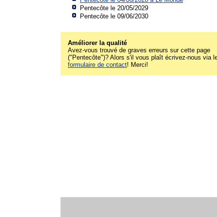
Pentecôte le 20/05/2029
Pentecôte le 09/06/2030
Améliorer la qualité
Avez-vous trouvé de graves erreurs sur cette page
("Pentecôte")? Alors s'il vous plaît écrivez-nous via l
formulaire de contact
! Merci!