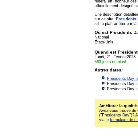
fédéral en l'honneur des
officiellement désigné 
Une description détaill
sur ce site:
Presidents
s'il te plaît arrêter par là!
Où est Presidents D
National
États-Unis
Quand est Presiden
Lundi, 21. Février 2028
563 jours de plus!
Autres dates:
Presidents Day l
Presidents Day l
Presidents Day l
Améliorer la qualité
Avez-vous trouvé de g
("Presidents Day")? Al
via le
formulaire de c