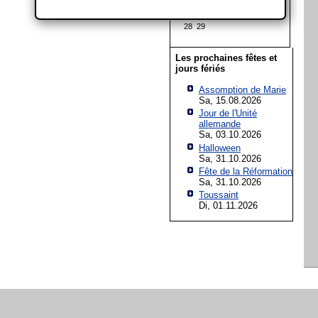
14
15
16
17
18
19
20
21
22
23
24
25
26
27
28
29
Les prochaines fêtes et
jours fériés
Assomption de Marie
Sa, 15.08.2026
Jour de l'Unité
allemande
Sa, 03.10.2026
Halloween
Sa, 31.10.2026
Fête de la Réformation
Sa, 31.10.2026
Toussaint
Di, 01.11.2026