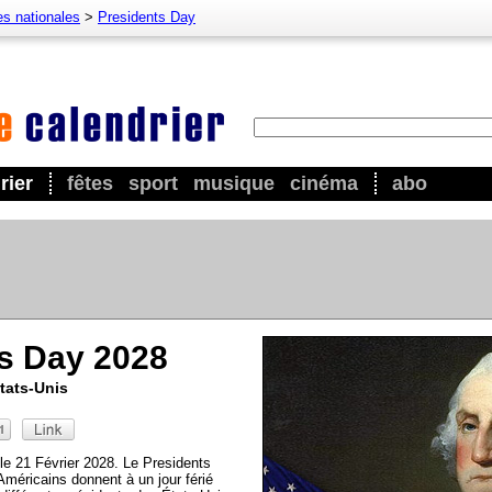
es nationales
>
Presidents Day
rier
fêtes
sport
musique
cinéma
abo
s Day 2028
États-Unis
le 21 Février 2028. Le Presidents
Américains donnent à un jour férié