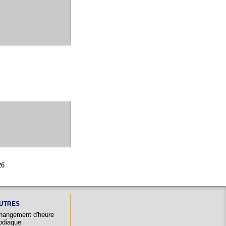
26
UTRES
hangement d'heure
odiaque