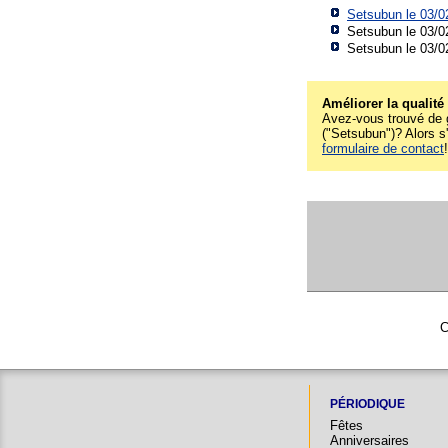
Setsubun le 03/
Setsubun le 03/0
Setsubun le 03/0
Améliorer la qualité
Avez-vous trouvé de g
("Setsubun")? Alors s'
formulaire de contact
C
PÉRIODIQUE
Fêtes
Anniversaires