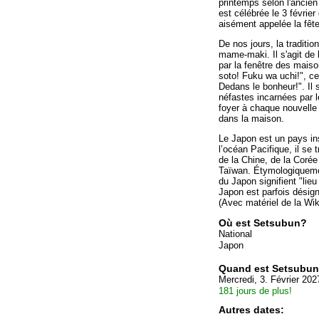
printemps selon l'ancien 
est célébrée le 3 févrie
aisément appelée la fête
De nos jours, la traditio
mame-maki. Il s'agit de 
par la fenêtre des maiso
soto! Fuku wa uchi!", ce
Dedans le bonheur!". Il s
néfastes incarnées par l
foyer à chaque nouvelle 
dans la maison.
Le Japon est un pays ins
l’océan Pacifique, il se 
de la Chine, de la Corée
Taïwan. Étymologiqueme
du Japon signifient "lieu 
Japon est parfois désig
(Avec matériel de la Wik
Où est Setsubun?
National
Japon
Quand est Setsubu
Mercredi, 3. Février 202
181 jours de plus!
Autres dates: