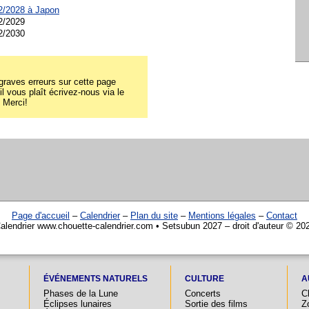
02/2028 à
Japon
2/2029
2/2030
raves erreurs sur cette page
il vous plaît écrivez-nous via le
! Merci!
Page d'accueil
–
Calendrier
–
Plan du site
–
Mentions légales
–
Contact
alendrier www.chouette-calendrier.com • Setsubun 2027 – droit d'auteur © 20
ÉVÉNEMENTS NATURELS
CULTURE
A
Phases de la Lune
Concerts
C
Éclipses lunaires
Sortie des films
Z