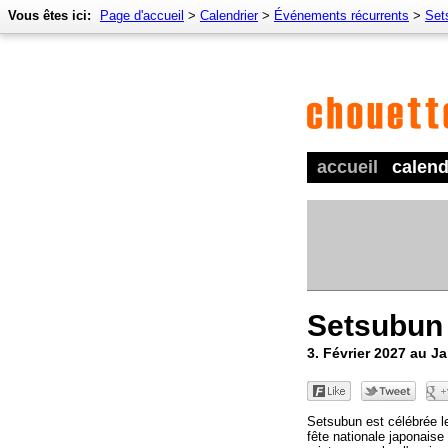
Vous êtes ici:
Page d'accueil
>
Calendrier
>
Événements récurrents
>
Set
accueil
calend
Setsubun
3. Février 2027 au J
Setsubun est célébrée l
fête nationale japonaise