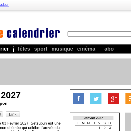
subun
rier
fêtes
sport
musique
cinéma
abo
 2027
apon
Janvier 2027
e 03 Février 2027. Setsubun est une
L
M
M
J
V
S
D
 non chômée qui célèbre l'arrivée du
1
2
3