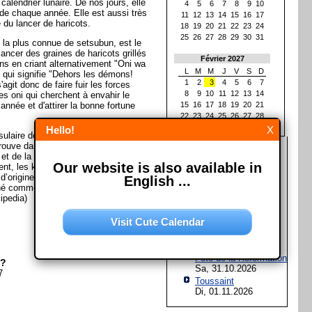
calendrier lunaire. De nos jours, elle
4
5
6
7
8
9
10
r de chaque année. Elle est aussi très
11
12
13
14
15
16
17
 du lancer de haricots.
18
19
20
21
22
23
24
25
26
27
28
29
30
31
n la plus connue de setsubun, est le
lancer des graines de haricots grillés
Février 2027
ns en criant alternativement "Oni wa
L
M
M
J
V
S
D
 qui signifie "Dehors les démons!
1
2
3
4
5
6
7
'agit donc de faire fuir les forces
8
9
10
11
12
13
14
es oni qui cherchent à envahir le
année et d'attirer la bonne fortune
15
16
17
18
19
20
21
22
23
24
25
26
27
28
Hello!
X
ulaire de l’Asie de l’Est. Situé dans
trouve dans la mer du Japon, à l’est
Les prochaines fêtes et
 et de la Russie, et au nord de
jours fériés
Our website is also available in
nt, les kanjis qui composent le nom
d’origine du Soleil"; c’est ainsi que le
Assomption de Marie
English ...
né comme le "pays du Soleil levant".
Sa, 15.08.2026
ipedia)
Jour de l'Unité
allemande
Visit Cute Calendar
Sa, 03.10.2026
Halloween
Sa, 31.10.2026
Fête de la Réformation
n?
Sa, 31.10.2026
7
Toussaint
Di, 01.11.2026