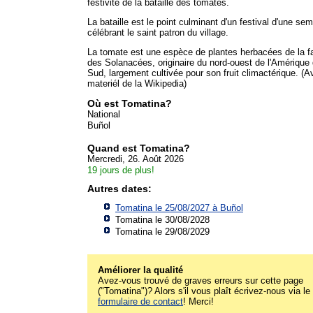
festivité de la bataille des tomates.
La bataille est le point culminant d'un festival d'une se
célébrant le saint patron du village.
La tomate est une espèce de plantes herbacées de la f
des Solanacées, originaire du nord-ouest de l'Amérique
Sud, largement cultivée pour son fruit climactérique. (A
materiél de la Wikipedia)
Où est Tomatina?
National
Buñol
Quand est Tomatina?
Mercredi, 26. Août 2026
19 jours de plus!
Autres dates:
Tomatina le 25/08/2027 à
Buñol
Tomatina le 30/08/2028
Tomatina le 29/08/2029
Améliorer la qualité
Avez-vous trouvé de graves erreurs sur cette page
("Tomatina")? Alors s'il vous plaît écrivez-nous via le
formulaire de contact
! Merci!