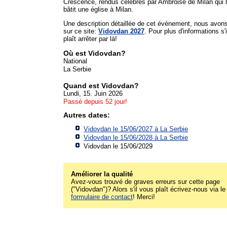
Crescence, rendus célèbres par Ambroise de Milan qui 
bâtit une église à Milan.
Une description détaillée de cet événement, nous avon
sur ce site:
Vidovdan 2027
. Pour plus d'informations s'i
plaît arrêter par là!
Où est Vidovdan?
National
La Serbie
Quand est Vidovdan?
Lundi, 15. Juin 2026
Passé depuis 52 jour!
Autres dates:
Vidovdan le 15/06/2027 à
La Serbie
Vidovdan le 15/06/2028 à
La Serbie
Vidovdan le 15/06/2029
Améliorer la qualité
Avez-vous trouvé de graves erreurs sur cette page
("Vidovdan")? Alors s'il vous plaît écrivez-nous via le
formulaire de contact
! Merci!