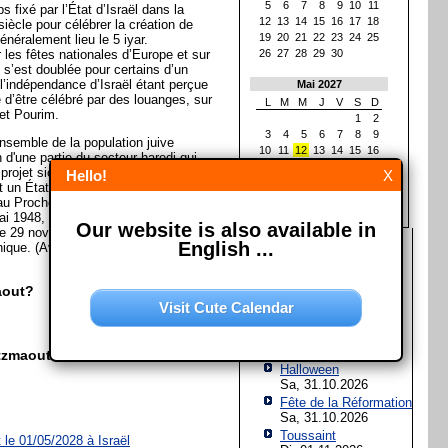
5
6
7
8
9
10
11
 fixé par l’État d’Israël dans la
12
13
14
15
16
17
18
ècle pour célébrer la création de
19
20
21
22
23
24
25
généralement lieu le 5 iyar.
 les fêtes nationales d’Europe et sur
26
27
28
29
30
 s’est doublée pour certains d’un
l’indépendance d’Israël étant perçue
Mai 2027
d’être célébré par des louanges, sur
L
M
M
J
V
S
D
et Pourim.
1
2
3
4
5
6
7
8
9
ensemble de la population juive
10
11
12
13
14
15
16
n d'une partie du secteur haredi qui
17
18
19
20
21
22
23
 projet sioniste. Israël, en forme
Hello!
X
24
25
26
27
28
29
30
t un État situé sur la côte orientale
31
 au Proche-Orient. Son indépendance
i 1948, après le vote du plan de
Our website is also available in
 le 29 novembre 1947 par l’ONU qui
Les prochaines fêtes et
English ...
nique. (Avec matériel de la
jours fériés
Assomption de Marie
aout?
Sa, 15.08.2026
Visit Cute Calendar
Jour de l'Unité
allemande
Sa, 03.10.2026
tzmaout?
Halloween
Sa, 31.10.2026
Fête de la Réformation
Sa, 31.10.2026
Toussaint
 le 01/05/2028 à
Israël