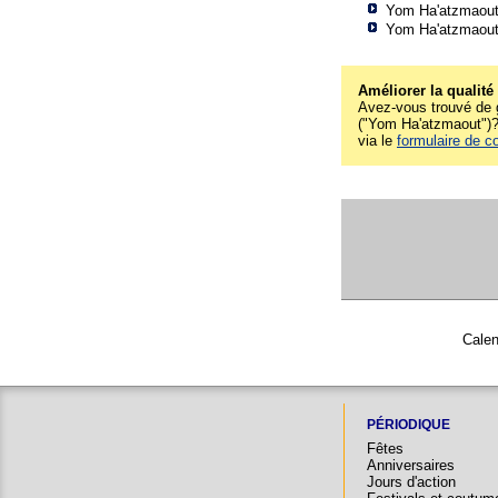
Yom Ha'atzmaout
Yom Ha'atzmaout
Améliorer la qualité
Avez-vous trouvé de g
("Yom Ha'atzmaout")? 
via le
formulaire de c
Calen
PÉRIODIQUE
Fêtes
Anniversaires
Jours d'action