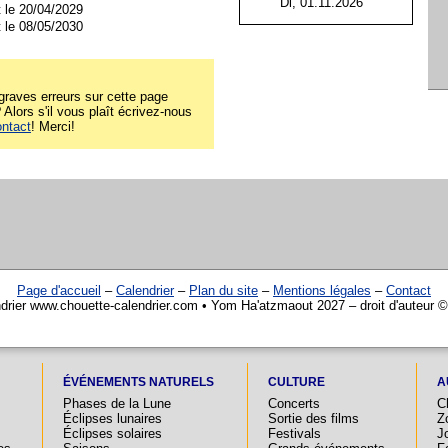
Di, 01.11.2026
 le 20/04/2029
 le 08/05/2030
raves erreurs sur cette page
Alors s'il vous plaît écrivez-nous
ontact
! Merci!
Page d'accueil
–
Calendrier
–
Plan du site
–
Mentions légales
–
Contact
drier www.chouette-calendrier.com • Yom Ha'atzmaout 2027 – droit d'auteur 
ÉVÉNEMENTS NATURELS
CULTURE
A
Phases de la Lune
Concerts
C
Éclipses lunaires
Sortie des films
Z
Éclipses solaires
Festivals
Jo