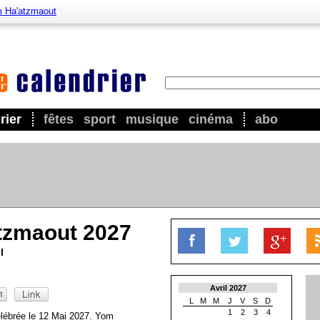
 Ha'atzmaout
rier
fêtes
sport
musique
cinéma
abo
tzmaout 2027
l
Avril 2027
L
M
M
J
V
S
D
1
2
3
4
lébrée le 12 Mai 2027. Yom