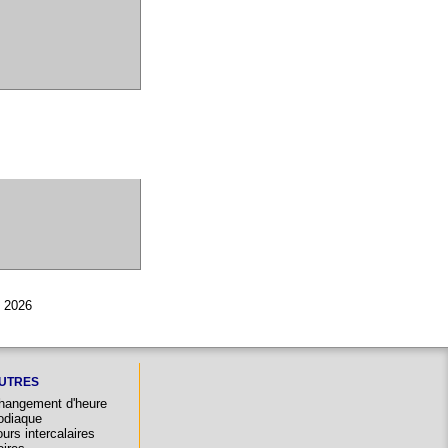
© 2026
UTRES
hangement d'heure
odiaque
urs intercalaires