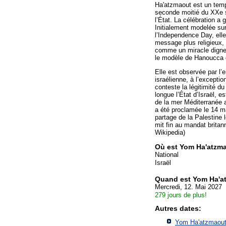
Ha'atzmaout est un temps
seconde moitié du XXe si
l’État. La célébration a 
Initialement modelée sur
l’Independence Day, elle
message plus religieux, 
comme un miracle digne 
le modèle de Hanoucca 
Elle est observée par l’
israélienne, à l’exceptio
conteste la légitimité du
longue l’État d’Israël, es
de la mer Méditerranée
a été proclamée le 14 ma
partage de la Palestine
mit fin au mandat britan
Wikipedia)
Où est Yom Ha'atzm
National
Israël
Quand est Yom Ha'a
Mercredi, 12. Mai 2027
279 jours de plus!
Autres dates:
Yom Ha'atzmaout