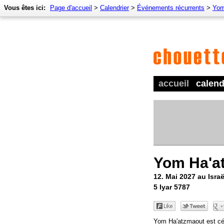
Vous êtes ici:
Page d'accueil
>
Calendrier
>
Événements récurrents
>
Yom
accueil
calend
Yom Ha'a
12. Mai 2027 au Israë
5 Iyar 5787
Yom Ha'atzmaout est cé