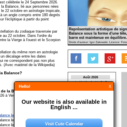
est célébrée le 24 Septembre 2026.
e la Balance, lié aux personnes nées
le 22 octobre en astrologie tropicale,
i à un angle compris entre 180 degrés
 l'écliptique à partir du point
Représentation artistique de sig
tellation du zodiaque traversée par
Balance sous la forme d'une tête,
e au 22 octobre. Dans l'ordre du
barre est maintenue en équilibre.
ntre la Vierge à l'ouest et le Scorpion
Droits d'auteur: Igor Zakowski, Licence: Fot
tellation du même nom en astrologie
e un décalage entre les dates
 qui ne correspondent pas non plus
. (Avec matériel de la Wikipedia)
la Balance?
Août 2026
L
M
M
J
V
S
D
Hello!
X
1
2
 de la Balance?
3
4
5
6
7
8
9
26 à Vendredi, 23. Octobre 2026
10
11
12
13
14
15
16
Our website is also available in
17
18
19
20
21
22
23
24
25
26
27
28
29
30
English ...
31
alance le 24/09/2027 à
Le Monde
Septembre 2026
alance le 24/09/2028
Visit Cute Calendar
L
M
M
J
V
S
D
alance le 24/09/2029