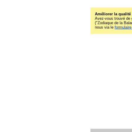
Améliorer la qualité
Avez-vous trouvé de g
("Zodiaque de la Balan
nous via le
formulaire