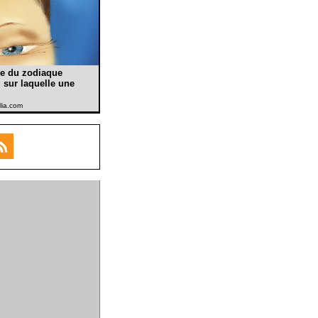
ne du zodiaque
 sur laquelle une
olia.com