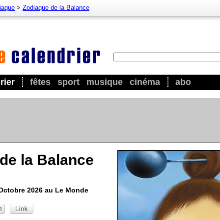
iaque
>
Zodiaque de la Balance
rier
fêtes
sport
musique
cinéma
abo
de la Balance
 Octobre 2026 au Le Monde