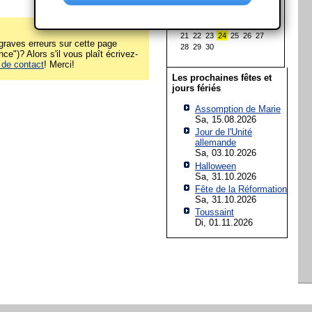
1
2
3
4
5
6
7
8
9
10
11
12
13
14
15
16
17
18
19
20
21
22
23
24
25
26
27
raves erreurs sur cette page
28
29
30
ce")? Alors s'il vous plaît écrivez-
 de contact
! Merci!
Les prochaines fêtes et
jours fériés
Assomption de Marie
Sa, 15.08.2026
Jour de l'Unité
allemande
Sa, 03.10.2026
Halloween
Sa, 31.10.2026
Fête de la Réformation
Sa, 31.10.2026
Toussaint
Di, 01.11.2026