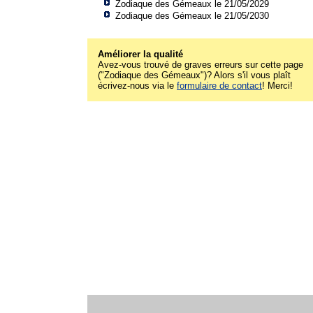
Zodiaque des Gémeaux le 21/05/2029
Zodiaque des Gémeaux le 21/05/2030
Améliorer la qualité
Avez-vous trouvé de graves erreurs sur cette page
("Zodiaque des Gémeaux")? Alors s'il vous plaît
écrivez-nous via le
formulaire de contact
! Merci!