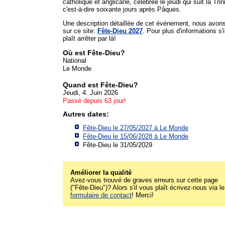
catholique et anglicane, célébrée le jeudi qui suit la Trini
c'est-à-dire soixante jours après Pâques.
Une description détaillée de cet événement, nous avon
sur ce site:
Fête-Dieu 2027
. Pour plus d'informations s'i
plaît arrêter par là!
Où est Fête-Dieu?
National
Le Monde
Quand est Fête-Dieu?
Jeudi, 4. Juin 2026
Passé depuis 63 jour!
Autres dates:
Fête-Dieu le 27/05/2027 à
Le Monde
Fête-Dieu le 15/06/2028 à
Le Monde
Fête-Dieu le 31/05/2029
Améliorer la qualité
Avez-vous trouvé de graves erreurs sur cette page
("Fête-Dieu")? Alors s'il vous plaît écrivez-nous via le
formulaire de contact
! Merci!