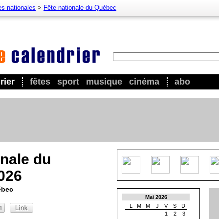
es nationales
>
Fête nationale du Québec
rier
fêtes
sport
musique
cinéma
abo
onale du
026
ébec
Mai 2026
L
M
M
J
V
S
D
1
2
3