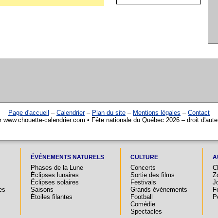
Page d'accueil
–
Calendrier
–
Plan du site
–
Mentions légales
–
Contact
r www.chouette-calendrier.com • Fête nationale du Québec 2026 – droit d'aut
ÉVÉNEMENTS NATURELS
CULTURE
A
Phases de la Lune
Concerts
C
Éclipses lunaires
Sortie des films
Z
Éclipses solaires
Festivals
Jo
es
Saisons
Grands événements
F
Étoiles filantes
Football
P
Comédie
Spectacles