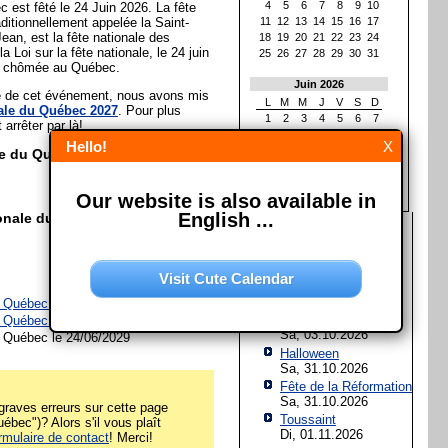
4
5
6
7
8
9
10
 est fêté le 24 Juin 2026. La fête
ditionnellement appelée la Saint-
11
12
13
14
15
16
17
ean, est la fête nationale des
18
19
20
21
22
23
24
 Loi sur la fête nationale, le 24 juin
25
26
27
28
29
30
31
et chômée au Québec.
Juin 2026
ée de cet événement, nous avons mis
L
M
M
J
V
S
D
nale du Québec 2027
. Pour plus
1
2
3
4
5
6
7
t arrêter par là!
8
9
10
11
12
13
14
Hello!
X
15
16
17
18
19
20
21
le du Québec?
22
23
24
25
26
27
28
29
30
Our website is also available in
English ...
ionale du Québec?
Les prochaines fêtes et
jours fériés
Assomption de Marie
Visit Cute Calendar
Sa, 15.08.2026
u Québec le 24/06/2027 à
Québec
Jour de l'Unité
allemande
u Québec le 24/06/2028 à
Québec
Sa, 03.10.2026
u Québec le 24/06/2029
Halloween
Sa, 31.10.2026
Fête de la Réformation
Sa, 31.10.2026
raves erreurs sur cette page
Toussaint
ébec")? Alors s'il vous plaît
Di, 01.11.2026
rmulaire de contact
! Merci!