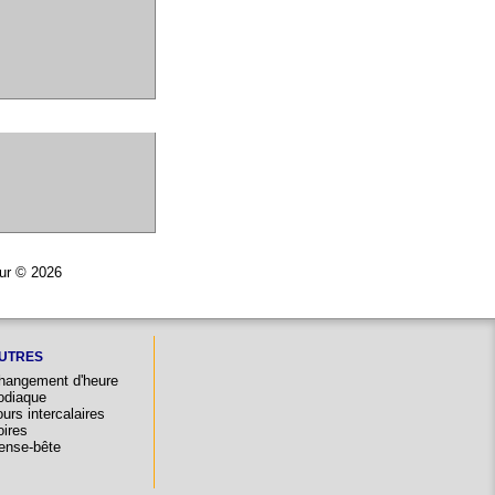
eur © 2026
UTRES
hangement d'heure
odiaque
urs intercalaires
oires
ense-bête