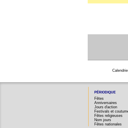
Calendrie
PÉRIODIQUE
Fêtes
Anniversaires
Jours d'action
Festivals et coutum
Fêtes religieuses
Nom jours
Fêtes nationales