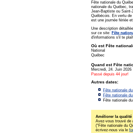
Fête nationale du Québec
nationale du Québec, tra
Jean-Baptiste ou Saint-J
Québécois. En vertu de la
est une journée fériée 
Une description détaill
sur ce site:
Fête natio
d'informations s'il te plaî
Où est Fête nationa
National
Québec
Quand est Fête nat
Mercredi, 24. Juin 2026
Passé depuis 44 jour!
Autres dates:
Fête nationale d
Fête nationale d
Fête nationale d
Améliorer la qualité
Avez-vous trouvé de g
("Fête nationale du Qu
écrivez-nous via le
fo