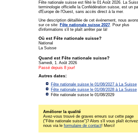
Fête nationale suisse est fêté le 01 Août 2026. La Suis
terminologie officielle la Confédération suisse, est un p
d'Europe de l'Ouest, sans accès direct à la mer.
Une description détaillée de cet événement, nous avon
sur ce site:
Fête nationale suisse 2027
. Pour plus
d'informations s'il te plaît arrêter par là!
Où est Fête nationale suisse?
National
La Suisse
Quand est Fête nationale suisse?
Samedi, 1. Août 2026
Passé depuis 8 jour!
Autres dates:
Fête nationale suisse le 01/08/2027 à
La Suisse
Fête nationale suisse le 01/08/2028 à
La Suisse
Fête nationale suisse le 01/08/2029
Améliorer la qualité
Avez-vous trouvé de graves erreurs sur cette page
("Fête nationale suisse")? Alors s'il vous plaît écrivez
nous via le
formulaire de contact
! Merci!