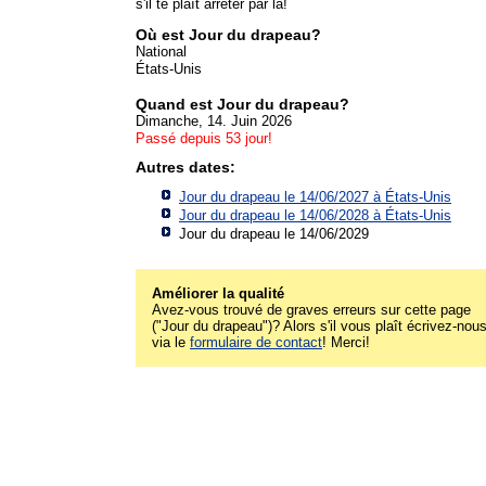
s'il te plaît arrêter par là!
Où est Jour du drapeau?
National
États-Unis
Quand est Jour du drapeau?
Dimanche, 14. Juin 2026
Passé depuis 53 jour!
Autres dates:
Jour du drapeau le 14/06/2027 à
États-Unis
Jour du drapeau le 14/06/2028 à
États-Unis
Jour du drapeau le 14/06/2029
Améliorer la qualité
Avez-vous trouvé de graves erreurs sur cette page
("Jour du drapeau")? Alors s'il vous plaît écrivez-nou
via le
formulaire de contact
! Merci!