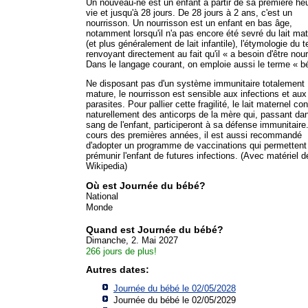
Un nouveau-né est un enfant à partir de sa première he
vie et jusqu'à 28 jours. De 28 jours à 2 ans, c'est un
nourrisson. Un nourrisson est un enfant en bas âge,
notamment lorsqu'il n'a pas encore été sevré du lait mat
(et plus généralement de lait infantile), l'étymologie du 
renvoyant directement au fait qu'il « a besoin d'être nour
Dans le langage courant, on emploie aussi le terme « b
Ne disposant pas d'un système immunitaire totalement
mature, le nourrisson est sensible aux infections et aux
parasites. Pour pallier cette fragilité, le lait maternel con
naturellement des anticorps de la mère qui, passant dan
sang de l'enfant, participeront à sa défense immunitaire
cours des premières années, il est aussi recommandé
d'adopter un programme de vaccinations qui permettent
prémunir l'enfant de futures infections. (Avec matériel d
Wikipedia)
Où est Journée du bébé?
National
Monde
Quand est Journée du bébé?
Dimanche, 2. Mai 2027
266 jours de plus!
Autres dates:
Journée du bébé le 02/05/2028
Journée du bébé le 02/05/2029