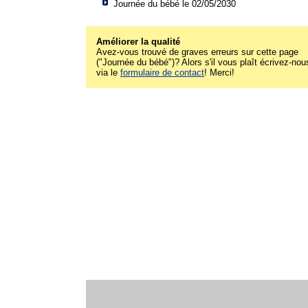
Journée du bébé le 02/05/2030
Améliorer la qualité
Avez-vous trouvé de graves erreurs sur cette page
("Journée du bébé")? Alors s'il vous plaît écrivez-nou
via le
formulaire de contact
! Merci!