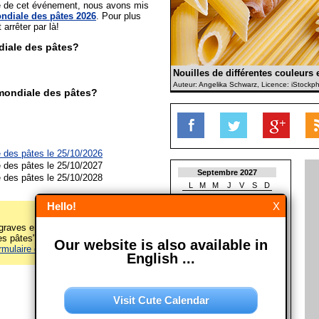
ée de cet événement, nous avons mis
ndiale des pâtes 2026
. Pour plus
t arrêter par là!
iale des pâtes?
Nouilles de différentes couleurs 
Auteur: Angelika Schwarz, Licence: iStockp
mondiale des pâtes?
 des pâtes le 25/10/2026
 des pâtes le 25/10/2027
Septembre 2027
 des pâtes le 25/10/2028
L
M
M
J
V
S
D
1
2
3
4
5
Hello!
X
6
7
8
9
10
11
12
13
14
15
16
17
18
19
raves erreurs sur cette page
20
21
22
23
24
25
26
 pâtes")? Alors s'il vous plaît
Our website is also available in
27
28
29
30
rmulaire de contact
! Merci!
English ...
Octobre 2027
L
M
M
J
V
S
D
1
2
3
Visit Cute Calendar
4
5
6
7
8
9
10
11
12
13
14
15
16
17