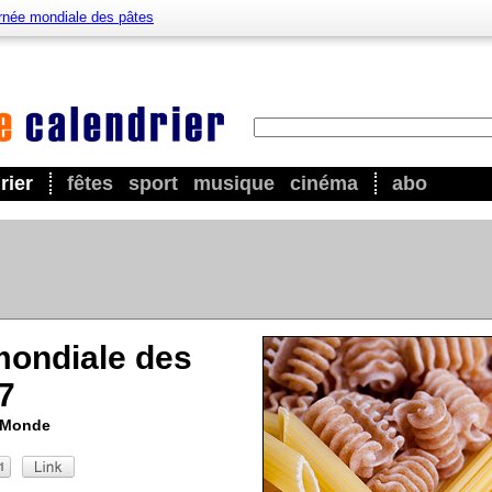
rnée mondiale des pâtes
rier
fêtes
sport
musique
cinéma
abo
mondiale des
7
u Monde