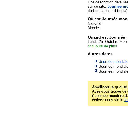
Une description détaill
sur ce site:
Journée mo
d'informations s'il te plaî
Où est Journée mond
National
Monde
Quand est Journée 
Lundi, 25. Octobre 2027
444 jours de plus!
Autres dates:
Journée mondiale
Journée mondiale
Journée mondiale
Améliorer la qualité
Avez-vous trouvé de g
("Journée mondiale des
écrivez-nous via le
fo