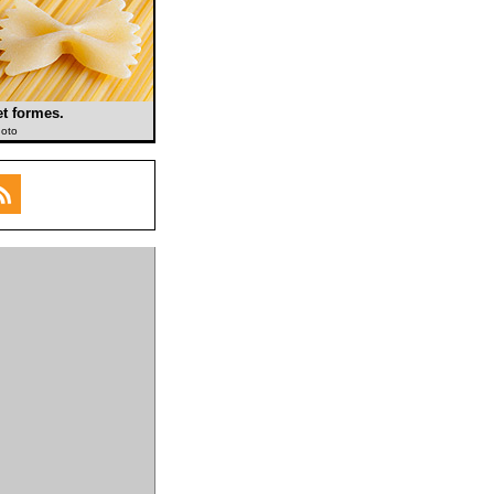
et formes.
hoto