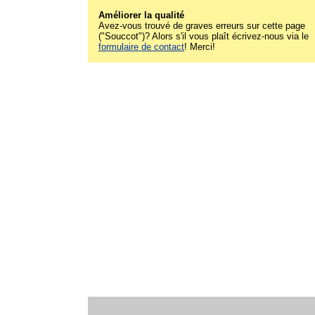
Améliorer la qualité
Avez-vous trouvé de graves erreurs sur cette page
("Souccot")? Alors s'il vous plaît écrivez-nous via le
formulaire de contact
! Merci!