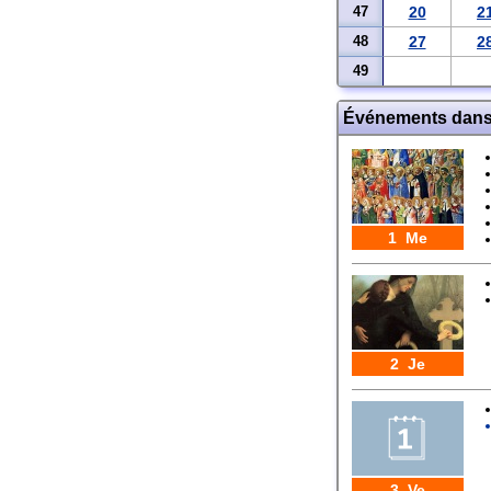
47
20
2
48
27
2
49
Événements dans
1 Me
2 Je
3 Ve