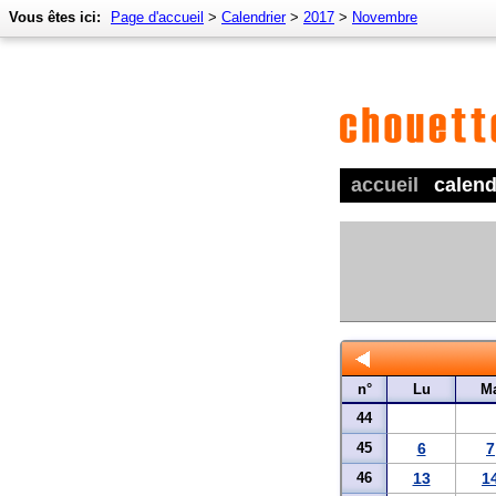
Vous êtes ici:
Page d'accueil
>
Calendrier
>
2017
>
Novembre
accueil
calend
n°
Lu
M
44
45
6
7
46
13
1