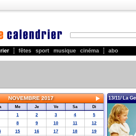
rier
fêtes
sport
musique
cinéma
abo
NOVEMBRE 2017
13/11/ La Ge
a
Me
Je
Ve
Sa
Di
1
2
3
4
5
8
9
10
11
12
4
15
16
17
18
19