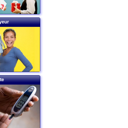
oyeur
te