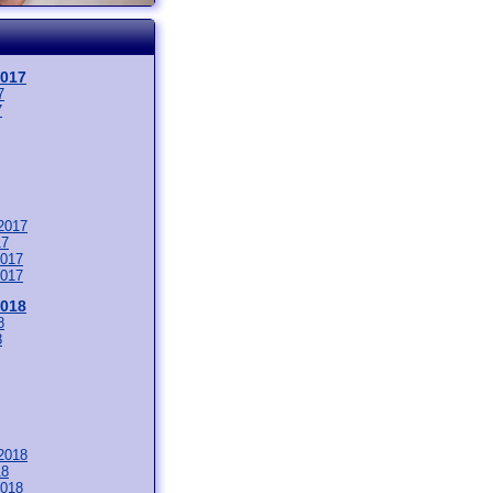
2017
7
7
2017
17
017
017
2018
8
8
2018
18
018