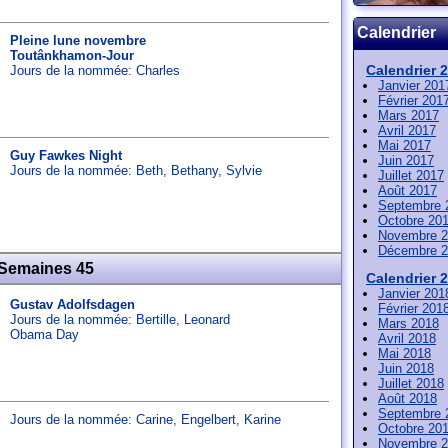
Calendrier
Pleine lune novembre
Toutânkhamon-Jour
Calendrier 
Jours de la nommée:
Charles
Janvier 201
Février 201
Mars 2017
Avril 2017
Mai 2017
Guy Fawkes Night
Juin 2017
Jours de la nommée:
Beth
,
Bethany
,
Sylvie
Juillet 2017
Août 2017
Septembre 
Octobre 20
Novembre 2
Décembre 2
 Semaines 45
Calendrier 
Janvier 201
Gustav Adolfsdagen
Février 201
Jours de la nommée:
Bertille
,
Leonard
Mars 2018
Obama Day
Avril 2018
Mai 2018
Juin 2018
Juillet 2018
Août 2018
Septembre 
Jours de la nommée:
Carine
,
Engelbert
,
Karine
Octobre 20
Novembre 2