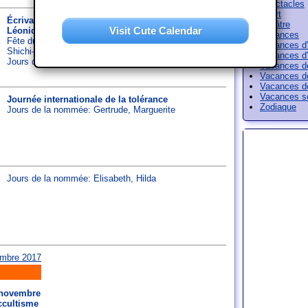
Spectacles
Sport
Écrivains en Prison Jour
Théâtre
Visit Cute Calendar
Léonides
Vacances
Fête du Roi en Belgique
Vacances d'
Shichi-go-san
Vacances d'
Jours de la nommée:
Albert
,
Leopold
Vacances d
Vacances d
Vacances d
Vacances sc
Journée internationale de la tolérance
Zodiaque
Jours de la nommée:
Gertrude
,
Marguerite
Jours de la nommée:
Elisabeth
,
Hilda
 novembre
ccultisme