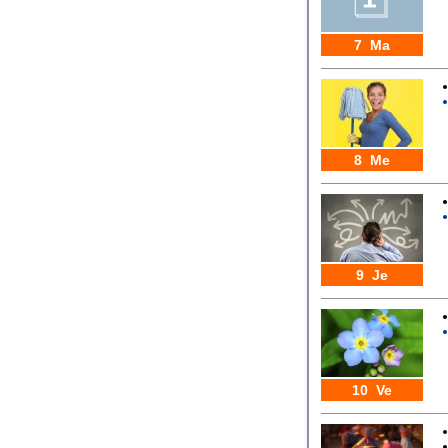
7 Ma
8 Me
9 Je
10 Ve