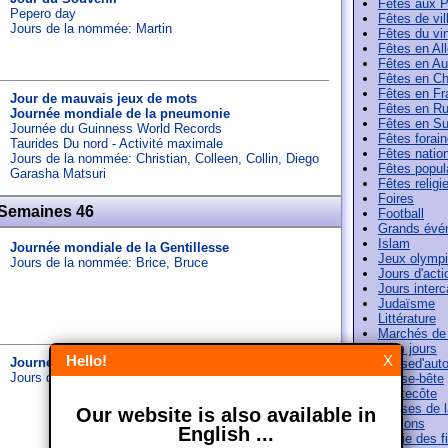
Fêtes aux 
Pepero day
Fêtes de vil
Jours de la nommée:
Martin
Fêtes du vi
Fêtes en A
Fêtes en Au
Fêtes en Ch
Fêtes en Fr
Jour de mauvais jeux de mots
Fêtes en Ru
Journée mondiale de la pneumonie
Fêtes en Su
Journée du Guinness World Records
Fêtes forai
Taurides Du nord - Activité maximale
Fêtes natio
Jours de la nommée:
Christian
,
Colleen
,
Collin
,
Diego
Fêtes popul
Garasha Matsuri
Fêtes religi
Foires
 Semaines 46
Football
Grands évé
Islam
Journée mondiale de la Gentillesse
Jeux olymp
Jours de la nommée:
Brice
,
Bruce
Jours d'acti
Jours interc
Judaïsme
Littérature
Marchés de
Nom jours
Hello!
X
Journée Mondiale du Diabète
Paused'aut
Jours de la nommée:
Sidoine
,
Vanessa
Pense-bête
Pentecôte
Phases de l
Our website is also available in
Saisons
English ...
Sortie des f