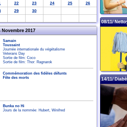
1
22
23
24
25
26
8
29
30
08/11/ Nett
 Novembre 2017
Samain
Toussaint
Journée internationale du végétalisme
Veterans Day
Sortie de film: Coco
Sortie de film: Thor: Ragnarok
Commémoration des fidèles défunts
Fête des morts
14/11/ Diabè
Bunka no Hi
Jours de la nommée:
Hubert
,
Winifred