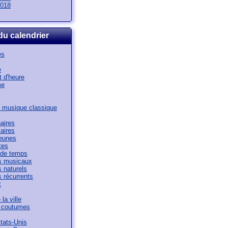
018
du calendrier
es
e
 d'heure
me
 musique classique
aires
aires
jeunes
tes
de temps
 musicaux
 naturels
 récurrents
t
la ville
t coutumes
tats-Unis