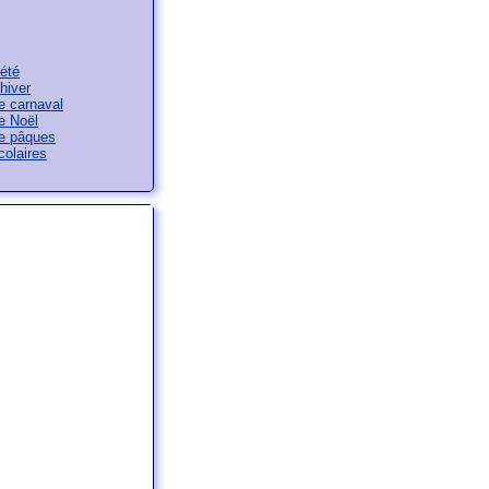
été
hiver
e carnaval
e Noël
e pâques
olaires