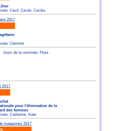
-Jour
ommée:
Cecil
,
Cécile
,
Cecilia
gittaire
ommée:
Clément
Jours de la nommée:
Flora
achat
tionale pour l'élimination de la
gard des femmes
ommée:
Catherine
,
Kate
Di