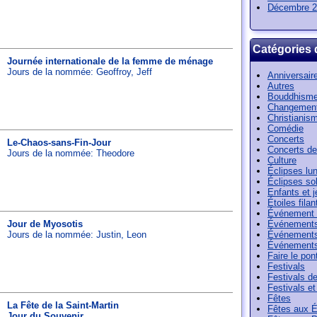
Décembre 2
Catégories 
Journée internationale de la femme de ménage
Jours de la nommée:
Geoffroy
,
Jeff
Anniversair
Autres
Bouddhism
Changement
Christianis
Comédie
Concerts
Le-Chaos-sans-Fin-Jour
Concerts de
Jours de la nommée:
Theodore
Culture
Éclipses lun
Éclipses sol
Enfants et 
Étoiles filan
Événement 
Jour de Myosotis
Événements
Jours de la nommée:
Justin
,
Leon
Événements
Événements
Faire le pon
Festivals
Festivals de 
Festivals e
Fêtes
La Fête de la Saint-Martin
Fêtes aux É
Jour du Souvenir