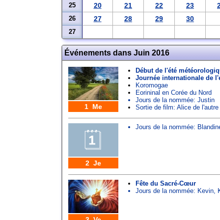
25
20
21
22
23
26
27
28
29
30
27
Événements dans Juin 2016
Début de l'été météorologi
Journée internationale de l
Koromogae
Eorininal en Corée du Nord
Jours de la nommée:
Justin
1 Me
Sortie de film: Alice de l'autre
Jours de la nommée:
Blandin
2 Je
Fête du Sacré-Cœur
Jours de la nommée:
Kevin
,
3 Ve