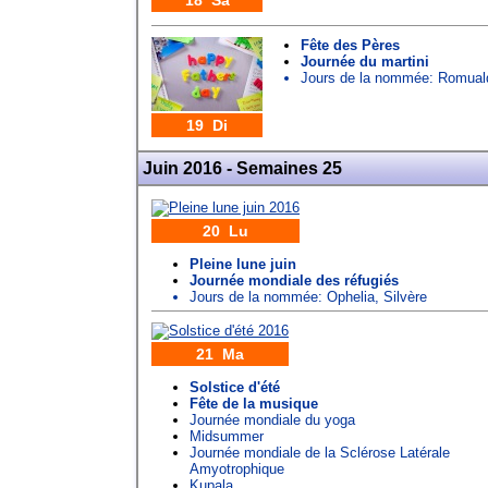
18 Sa
Fête des Pères
Journée du martini
Jours de la nommée:
Romual
19 Di
Juin 2016 - Semaines 25
20 Lu
Pleine lune juin
Journée mondiale des réfugiés
Jours de la nommée:
Ophelia
,
Silvère
21 Ma
Solstice d'été
Fête de la musique
Journée mondiale du yoga
Midsummer
Journée mondiale de la Sclérose Latérale
Amyotrophique
Kupala