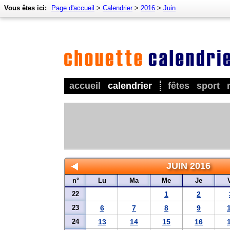
Vous êtes ici:
Page d'accueil
>
Calendrier
>
2016
>
Juin
accueil
calendrier
fêtes
sport
JUIN 2016
n°
Lu
Ma
Me
Je
22
1
2
23
6
7
8
9
24
13
14
15
16