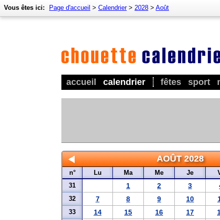
Vous êtes ici:
Page d'accueil
>
Calendrier
>
2028
>
Août
accueil
calendrier
fêtes
sport
AOÛT 2028
n°
Lu
Ma
Me
Je
31
1
2
3
32
7
8
9
10
33
14
15
16
17