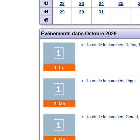
43
22
23
24
25
44
29
30
31
45
Événements dans Octobre 2029
Jours de la nommée:
Remy
,
1 Lu
Jours de la nommée:
Léger
2 Ma
Jours de la nommée:
Gérard
3 Me