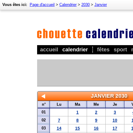
Vous êtes ici:
Page d'accueil
>
Calendrier
>
2030
>
Janvier
accueil
calendrier
fêtes
sport
JANVIER 2030
n°
Lu
Ma
Me
Je
01
1
2
3
02
7
8
9
10
03
14
15
16
17