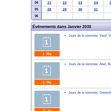
04
21
22
23
24
05
28
29
30
31
06
Événements dans Janvier 2030
Jours de la nommée:
Vasil
,
V
1 Ma
Jours de la nommée:
Abel
,
Ba
2 Me
Jours de la nommée:
Genevi
3 Je