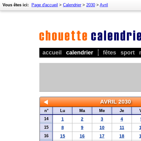
Vous êtes ici:
Page d'accueil
>
Calendrier
>
2030
>
Avril
accueil
calendrier
fêtes
sport
AVRIL 2030
n°
Lu
Ma
Me
Je
14
1
2
3
4
15
8
9
10
11
16
15
16
17
18