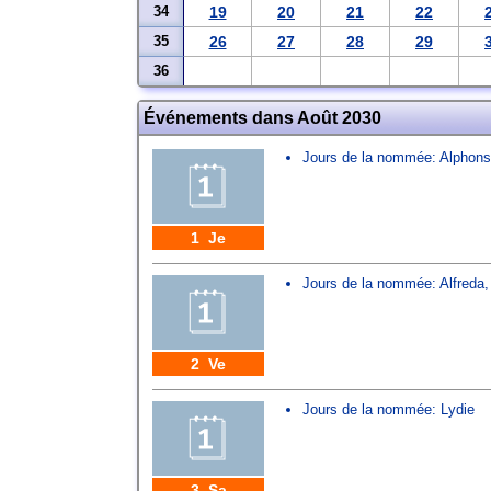
34
19
20
21
22
35
26
27
28
29
36
Événements dans Août 2030
Jours de la nommée:
Alphon
1 Je
Jours de la nommée:
Alfreda
2 Ve
Jours de la nommée:
Lydie
3 Sa