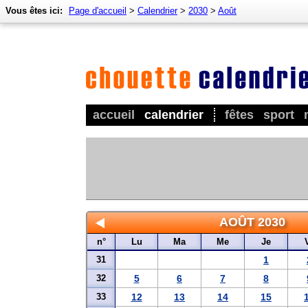
Vous êtes ici:
Page d'accueil
>
Calendrier
>
2030
>
Août
accueil
calendrier
fêtes
sport
AOÛT 2030
n°
Lu
Ma
Me
Je
31
1
32
5
6
7
8
33
12
13
14
15