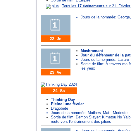
Sortie de film: L'Empire
plus
Tous les
17 événements
sur 21. Février
Jours de la nommée:
George
22 Je
Mashramani
Jour du défenseur de la pat
Jours de la nommée:
Lazare
Sortie de film: À travers ma f
les yeux
23 Ve
24 Sa
Thinking Day
Pleine lune février
Dragobete
Jours de la nommée:
Mathew
,
Matt
,
Modeste
Sortie de film: Demon Slayer: Kimetsu No Yaib
route vers l'entraînement des piliers
Jours de la nommée:
Roméo