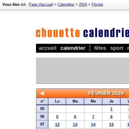
Vous êtes ici:
Page d'accueil
>
Calendrier
>
2024
>
Février
accueil
calendrier
fêtes
sport
FÉVRIER 2024
n°
Lu
Ma
Me
Je
05
1
06
5
6
7
8
07
12
13
14
15