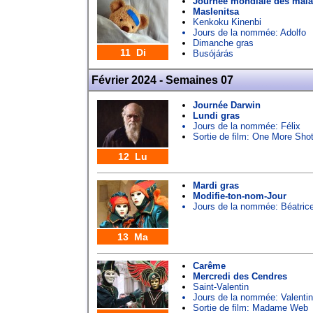
Journée mondiale des mal
Maslenitsa
Kenkoku Kinenbi
Jours de la nommée:
Adolfo
Dimanche gras
11 Di
Busójárás
Février 2024 - Semaines 07
Journée Darwin
Lundi gras
Jours de la nommée:
Félix
Sortie de film: One More Sho
12 Lu
Mardi gras
Modifie-ton-nom-Jour
Jours de la nommée:
Béatric
13 Ma
Carême
Mercredi des Cendres
Saint-Valentin
Jours de la nommée:
Valentin
Sortie de film: Madame Web