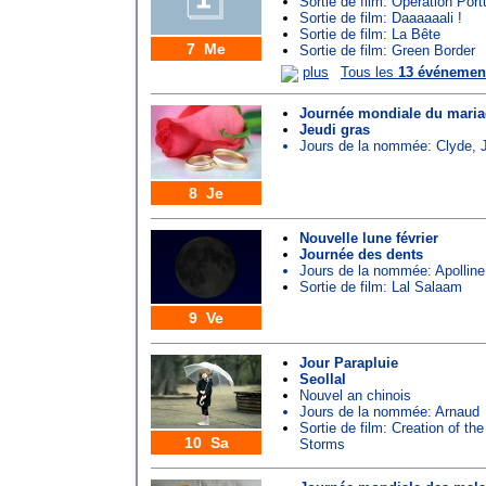
Sortie de film: Opération Port
Sortie de film: Daaaaaali !
Sortie de film: La Bête
7 Me
Sortie de film: Green Border
plus
Tous les
13 événemen
Journée mondiale du mari
Jeudi gras
Jours de la nommée:
Clyde
,
8 Je
Nouvelle lune février
Journée des dents
Jours de la nommée:
Apolline
Sortie de film: Lal Salaam
9 Ve
Jour Parapluie
Seollal
Nouvel an chinois
Jours de la nommée:
Arnaud
Sortie de film: Creation of t
10 Sa
Storms