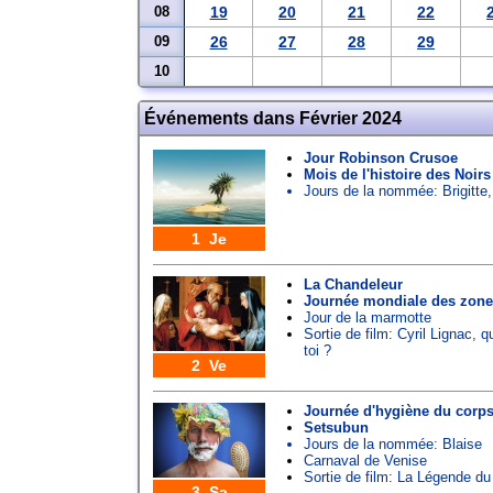
08
19
20
21
22
09
26
27
28
29
10
Événements dans Février 2024
Jour Robinson Crusoe
Mois de l'histoire des Noirs
Jours de la nommée:
Brigitte
1 Je
La Chandeleur
Journée mondiale des zon
Jour de la marmotte
Sortie de film: Cyril Lignac, q
toi ?
2 Ve
Journée d'hygiène du corp
Setsubun
Jours de la nommée:
Blaise
Carnaval de Venise
Sortie de film: La Légende du
3 Sa