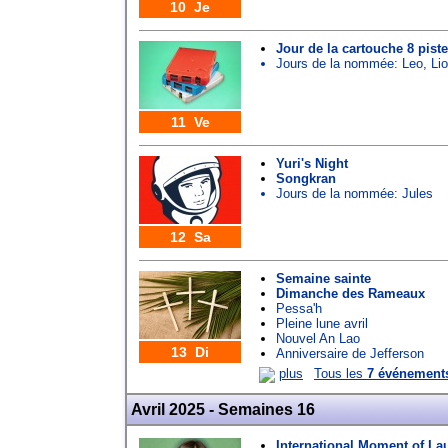
10 Je
Jour de la cartouche 8 pist
Jours de la nommée:
Leo
,
Lio
11 Ve
Yuri's Night
Songkran
Jours de la nommée:
Jules
12 Sa
Semaine sainte
Dimanche des Rameaux
Pessa'h
Pleine lune avril
Nouvel An Lao
13 Di
Anniversaire de Jefferson
plus
Tous les
7 événement
Avril 2025 - Semaines 16
International Moment of La