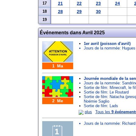
17
21
22
23
24
18
28
29
30
19
Événements dans Avril 2025
1er avril (poisson d'avril)
Jours de la nommée:
Hugues
1 Ma
Journée mondiale de la sens
Jours de la nommée:
Sandrin
Sortie de film: Minecraft, le 
Sortie de film: Le Routard
Sortie de film: Natacha (presq
2 Me
Noémie Saglio
Sortie de film: Lads
plus
Tous les
9 événement
Jours de la nommée:
Richard