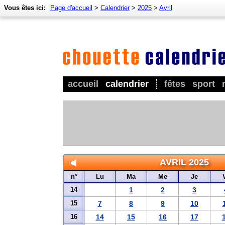
Vous êtes ici:
Page d'accueil
>
Calendrier
>
2025
>
Avril
accueil
calendrier
fêtes
sport
AVRIL 2025
n°
Lu
Ma
Me
Je
14
1
2
3
15
7
8
9
10
16
14
15
16
17