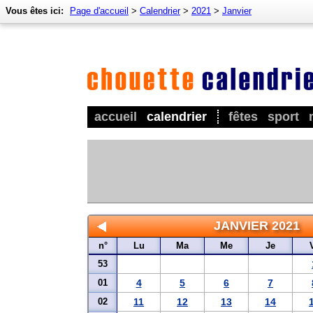
Vous êtes ici:
Page d'accueil
>
Calendrier
>
2021
>
Janvier
accueil
calendrier
fêtes
sport
JANVIER 2021
n°
Lu
Ma
Me
Je
53
01
4
5
6
7
02
11
12
13
14