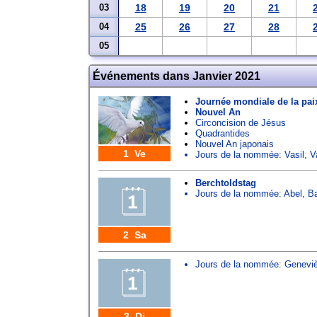
03
18
19
20
21
04
25
26
27
28
05
Événements dans Janvier 2021
Journée mondiale de la pai
Nouvel An
Circoncision de Jésus
Quadrantides
Nouvel An japonais
1 Ve
Jours de la nommée:
Vasil
,
V
Berchtoldstag
Jours de la nommée:
Abel
,
Ba
2 Sa
Jours de la nommée:
Genevi
3 Di